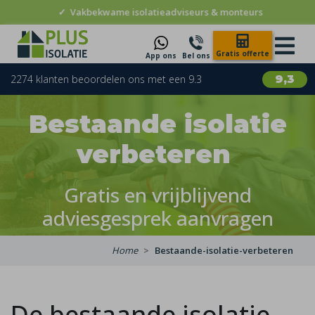
✓
Vakbekwame isolatieadviseurs & monteurs
Gratis offerte
App ons
Bel ons
2274 klanten beoordelen ons met een 9.3
9,3
Bestaande isolatie
verbeteren
Gratis en vrijblijvend
adviesgesprek aanvragen
Home
Bestaande-isolatie-verbeteren
De bestaande isolatie