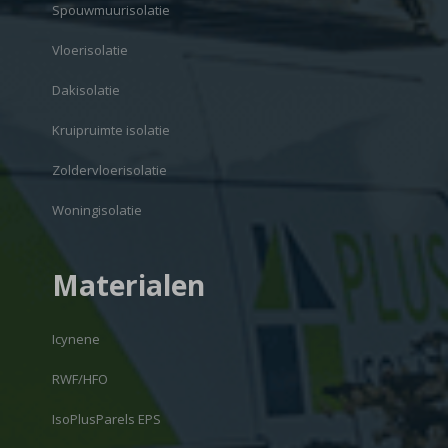
Spouwmuurisolatie
Vloerisolatie
Dakisolatie
Kruipruimte isolatie
Zoldervloerisolatie
Woningisolatie
Materialen
Icynene
RWF/HFO
IsoPlusParels EPS