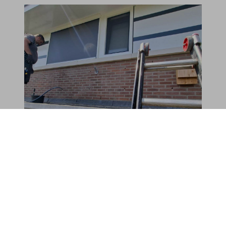
Zoetermeer
Provincie:
Zuid-Holland
Straatnaam:
Hardsteen