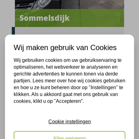
Sommelsdijk
Provincie:
Zuid-Holland
Straatnaam:
Koolmees
Wij maken gebruik van Cookies
Uitvoerdatum:
08-07-2026
Wij gebruiken cookies om uw gebruikservaring te
optimaliseren, het webverkeer te analyseren en
Kruipruimte isoleren met bodemparels
gerichte advertenties te kunnen tonen via derde
partijen. Lees meer over hoe wij cookies gebruiken
en hoe u ze kunt beheren door op "Instellingen" te
klikken. Als u akkoord gaat met ons gebruik van
cookies, klikt u op "Accepteren”.
Cookie instellingen
Alles weigeren