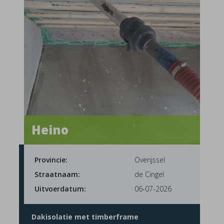
Heino
Provincie:
Overijssel
Straatnaam:
de Cingel
Uitvoerdatum:
06-07-2026
Dakisolatie met timberframe