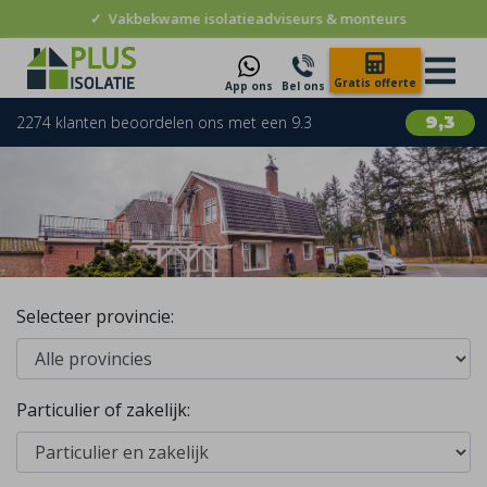
✓
Vakbekwame isolatieadviseurs & monteurs
Gratis offerte
App ons
Bel ons
2274 klanten beoordelen ons met een 9.3
9,3
Selecteer provincie:
Particulier of zakelijk: