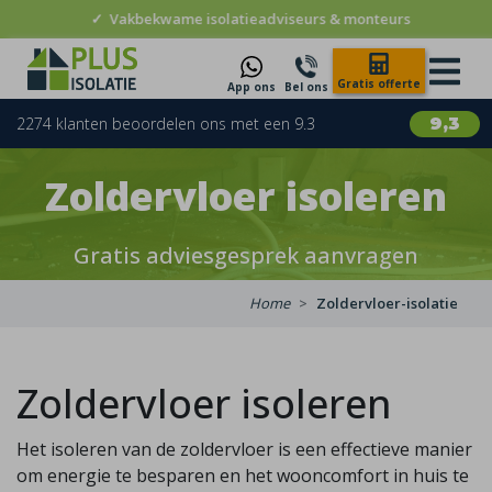
✓
Vakbekwame isolatieadviseurs & monteurs
Gratis offerte
App ons
Bel ons
2274 klanten beoordelen ons met een 9.3
9,3
Zoldervloer isoleren
Gratis adviesgesprek aanvragen
Home
Zoldervloer-isolatie
Zoldervloer isoleren
Het isoleren van de zoldervloer is een effectieve manier
om energie te besparen en het wooncomfort in huis te