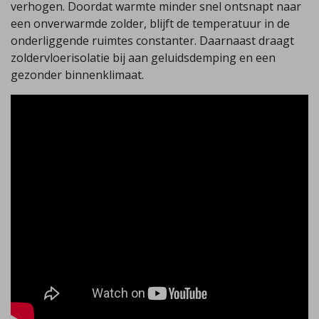
verhogen. Doordat warmte minder snel ontsnapt naar
een onverwarmde zolder, blijft de temperatuur in de
onderliggende ruimtes constanter. Daarnaast draagt
zoldervloerisolatie bij aan geluidsdemping en een
gezonder binnenklimaat.