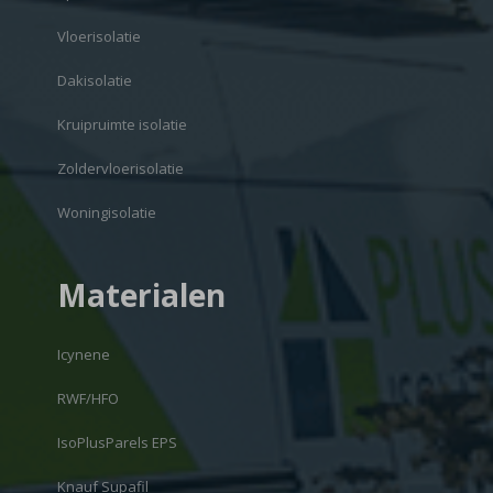
Vloerisolatie
Dakisolatie
Kruipruimte isolatie
Zoldervloerisolatie
Woningisolatie
Materialen
Icynene
RWF/HFO
IsoPlusParels EPS
Knauf Supafil