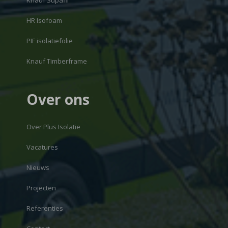
Knauf Supafil
HR Isofoam
PIF isolatiefolie
Knauf Timberframe
Over ons
Over Plus Isolatie
Vacatures
Nieuws
Projecten
Referenties