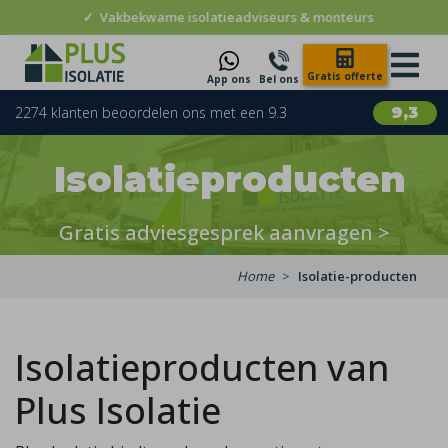
✓
Vakbekwame isolatieadviseurs & monteurs
Gratis offerte
App ons
Bel ons
2274 klanten beoordelen ons met een 9.3
9,3
Isolatieproducten
Gratis adviesgesprek aanvragen
>
Home
Isolatie-producten
Isolatieproducten van
Plus Isolatie