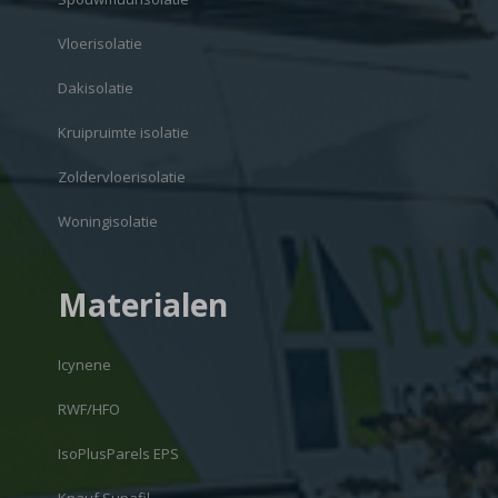
Vloerisolatie
Dakisolatie
Kruipruimte isolatie
Zoldervloerisolatie
Woningisolatie
Materialen
Icynene
RWF/HFO
IsoPlusParels EPS