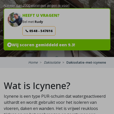
Al meer dan 2000 woningen gingen je voor!
HEEFT U VRAGEN?
Bel met
Rudy
📞 0548 - 547616
Wij scoren gemiddeld een 9.3!
★
Home
Dakisolatie
Dakisolatie-met-icynene
Wat is Icynene?
Icynene is een type PUR-schuim dat watergeactiveerd
uithardt en wordt gebruikt voor het isoleren van
vloeren, daken en wanden. Het is vrijwel reukloos