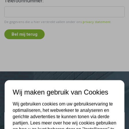
Telefoonnummer:
De gegevens die u hier verstrekt vallen onder ons
privacy statement
.
Bel mij terug
Plus Isolatie
Wij maken gebruik van Cookies
Uw isolatie specialist
Wij gebruiken cookies om uw gebruikservaring te
optimaliseren, het webverkeer te analyseren en
gerichte advertenties te kunnen tonen via derde
Klantbeoordelingen
partijen. Lees meer over hoe wij cookies gebruiken
2274 klanten beoordelen ons met een 9.3