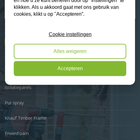
en hoe u ze kunt beheren door op "Instellingen" te
klikken. Als u akkoord gaat met ons gebruik van
9,3
cookies, klikt u op "Accepteren”.
Cookie instellingen
Knauf Supafil
Alles weigeren
Pur gesloten cellig
Accepteren
Pur open cellig
Isolatieparels
Pur spray
Knauf Timber Frame
EnveriFoam