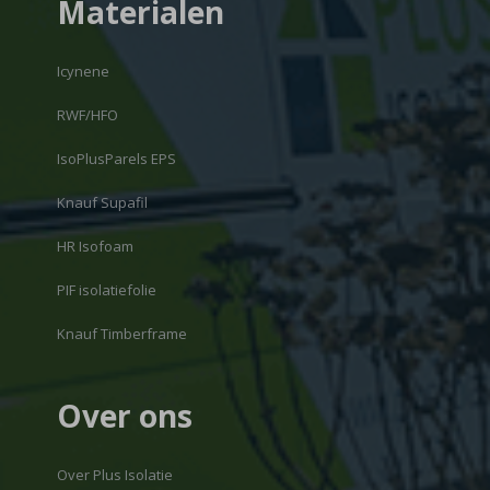
Materialen
Icynene
RWF/HFO
IsoPlusParels EPS
Knauf Supafil
HR Isofoam
PIF isolatiefolie
Knauf Timberframe
Over ons
Over Plus Isolatie