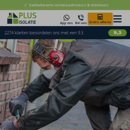
✓
Vakbekwame isolatieadviseurs & monteurs
Gratis offerte
App ons
Bel ons
2274 klanten beoordelen ons met een 9.3
9,3