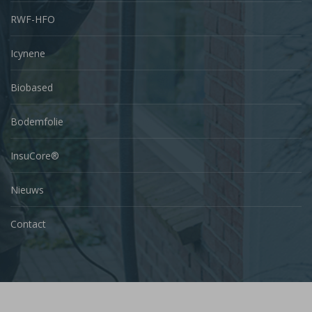
RWF-HFO
Icynene
Biobased
Bodemfolie
InsuCore®
Nieuws
Contact