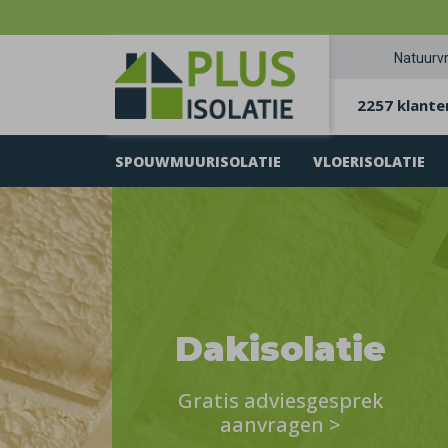
Natuurvr
2257 klante
SPOUWMUURISOLATIE
VLOERISOLATIE
Dakisolatie
Gratis adviesgesprek
aanvragen
>