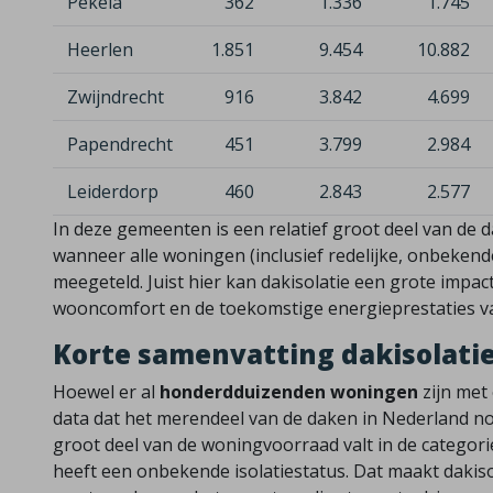
Pekela
362
1.336
1.745
Heerlen
1.851
9.454
10.882
Zwijndrecht
916
3.842
4.699
Papendrecht
451
3.799
2.984
Leiderdorp
460
2.843
2.577
In deze gemeenten is een relatief groot deel van de 
wanneer alle woningen (inclusief redelijke, onbek
meegeteld. Juist hier kan dakisolatie een grote impa
wooncomfort en de toekomstige energieprestaties v
Korte samenvatting dakisolati
Hoewel er al
honderdduizenden woningen
zijn met 
data dat het merendeel van de daken in Nederland nog
groot deel van de woningvoorraad valt in de categorie
heeft een onbekende isolatiestatus. Dat maakt dakiso