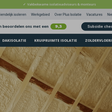
✓
Vakbekwame isolatieadviseurs & monteurs
iendelijk isoleren
Werkgebied
Over Plus Isolatie
Vacatures
Ni
n beoordelen ons met een
9,3
Subsidie che
DAKISOLATIE
KRUIPRUIMTE ISOLATIE
ZOLDERVLOERI