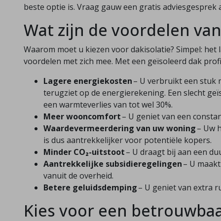
beste optie is. Vraag gauw een gratis adviesgesprek 
Wat zijn de voordelen van
Waarom moet u kiezen voor dakisolatie? Simpel: het 
voordelen met zich mee. Met een geïsoleerd dak profi
Lagere energiekosten
– U verbruikt een stuk 
terugziet op de energierekening. Een slecht ge
een warmteverlies van tot wel 30%.
Meer wooncomfort
– U geniet van een consta
Waardevermeerdering van uw woning
– Uw h
is dus aantrekkelijker voor potentiële kopers.
Minder CO₂-uitstoot
– U draagt bij aan een d
Aantrekkelijke subsidieregelingen
– U maakt 
vanuit de overheid.
Betere geluidsdemping
– U geniet van extra ru
Kies voor een betrouwba