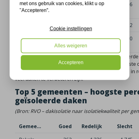
met ons gebruik van cookies, klikt u op
Neder-
1.598
2.482
1.206
"Accepteren”.
Betuwe
Blaricum
735
813
752
Cookie instellingen
Pijnacker-
3.473
9.732
2.650
Nootdorp
Alles weigeren
In deze gemeenten ligt het aandeel goed geïsoleerd
Accepteren
landelijke gemiddelde, maar ook hier is het grootste
optimaal geïsoleerd. Het laat vooral zien dat zelfs i
veel daken te verbeteren zijn.
Top 5 gemeenten – hoogste per
geïsoleerde daken
(Bron: RVO – dakisolatie naar isolatiekwaliteit per g
Gemeente
Goed
Redelijk
Slecht