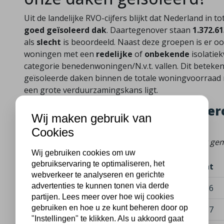
Uit de landelijke RVO-cijfers blijkt dat Nederland in to
goed geïsoleerd dak
. Daartegenover staan
1.372.6
als
slecht
is beoordeeld. Naast deze groepen is er oo
woningen met een
redelijke
of
onbekende
isolatiek
categorie benedenwoningen/N.v.t. vallen. Dit beteken
geïsoleerde daken binnen de totale woningvoorraad rel
een grote verduurzamingskans ligt.
Top 5 gemeenten – hoogste per
Wij maken gebruik van
geïsoleerde daken
Cookies
(Bron: RVO – dakisolatie naar isolatiekwaliteit per g
Wij gebruiken cookies om uw
gebruikservaring te optimaliseren, het
Gemeente
Goed
Redelijk
Slecht
webverkeer te analyseren en gerichte
advertenties te kunnen tonen via derde
Vlieland
129
196
86
partijen. Lees meer over hoe wij cookies
gebruiken en hoe u ze kunt beheren door op
Renswoude
438
772
337
"Instellingen" te klikken. Als u akkoord gaat