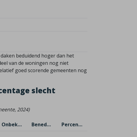
e daken beduidend hoger dan het
 deel van de woningen nog niet
n relatief goed scorende gemeenten nog
centage slecht
emeente, 2024)
Onbekend
Benedenwoningen
Percentage slecht