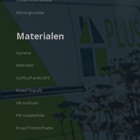
Zoldervloerisolatie
Woningisolatie
Materialen
Icynene
RWF/HFO
IsoPlusParels EPS
Knauf Supafil
HR Isofoam
PIF isolatiefolie
Knauf Timberframe