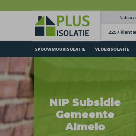
Natuurvr
2257 klante
SPOUWMUURISOLATIE
VLOERISOLATIE
NIP Subsidie
Gemeente
Almelo