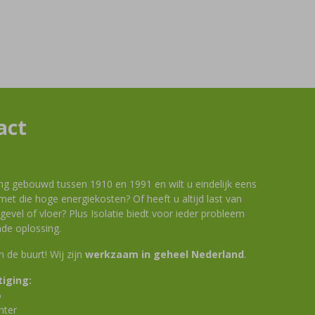
act
ng gebouwd tussen 1910 en 1991 en wilt u eindelijk eens
et die hoge energiekosten? Of heeft u altijd last van
evel of vloer? Plus Isolatie biedt voor ieder probleem
de oplossing.
 in de buurt! Wij zijn
werkzaam in geheel Nederland
.
iging:
6
nter