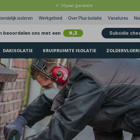
✓
Ontzorging bij subsidieaanvragen
iendelijk isoleren
Werkgebied
Over Plus Isolatie
Vacatures
Ni
n beoordelen ons met een
9,3
Subsidie che
DAKISOLATIE
KRUIPRUIMTE ISOLATIE
ZOLDERVLOERI