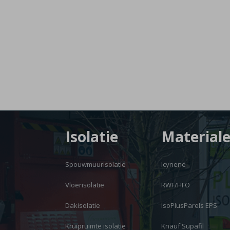
Isolatie
Material
Spouwmuurisolatie
Icynene
Vloerisolatie
RWF/HFO
Dakisolatie
IsoPlusParels EPS
Kruipruimte isolatie
Knauf Supafil