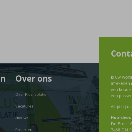
Cont
en
Over ons
Is uw woni
afrekenen m
een koude g
Over Plus Isolatie
een passen
Vacatures
Altijd bij u
Hoofdvest
Nieuws
De Bree 1
Projecten
7468 DN E