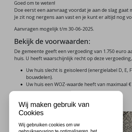
Goed om te weten!
Doe eerst een aanvraag voordat je aan de slag gaat m
Je zit nog nergens aan vast en je kunt er altijd nog 
Aanvragen mogelijk t/m 30-06-2025.
Bekijk de voorwaarden:
De gemeente geeft een vergoeding van 1.750 euro aa
huis. U heeft waarschijnlijk recht op deze vergoeding,
Uw huis slecht is geïsoleerd (energielabel D, E, 
bouwdelen).
Uw huis een WOZ-waarde heeft van maximaal € 2
Bron:
https://nip.duurzaambouwloket.nl/almelo
Wij maken gebruik van
Cookies
Wij gebruiken cookies om uw
gebruikservaring te optimaliseren, het