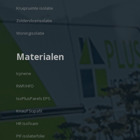
Kruipruimte isolatie
Zoldervloerisolatie
Woningisolatie
Materialen
Icynene
RWF/HFO
IsoPlusParels EPS
Knauf Supafil
HR Isofoam
PIF isolatiefolie