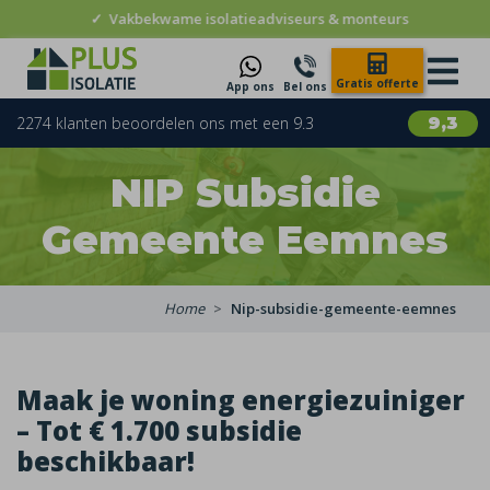
✓
Vakbekwame isolatieadviseurs & monteurs
Gratis offerte
App ons
Bel ons
2274 klanten beoordelen ons met een 9.3
9,3
NIP Subsidie
Gemeente Eemnes
Home
Nip-subsidie-gemeente-eemnes
Maak je woning energiezuiniger
– Tot € 1.700 subsidie
beschikbaar!