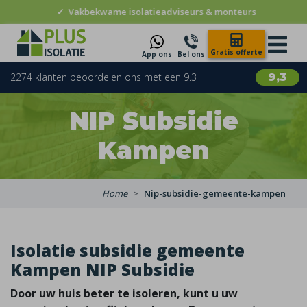
✓
Vakbekwame isolatieadviseurs & monteurs
Gratis offerte
App ons
Bel ons
2274 klanten beoordelen ons met een 9.3
9,3
NIP Subsidie
Kampen
Home
Nip-subsidie-gemeente-kampen
Isolatie subsidie gemeente
Kampen NIP Subsidie
Door uw huis beter te isoleren, kunt u uw