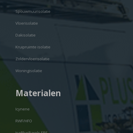
Spouwmuurisolatie
Vloerisolatie
Dakisolatie
Kruipruimte isolatie
Zoldervloerisolatie
Woningisolatie
Materialen
Icynene
RWF/HFO
IsoPlusParels EPS