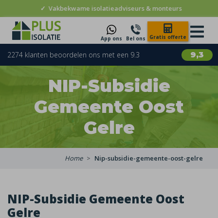
✓
Vakbekwame isolatieadviseurs & monteurs
Gratis offerte
App ons
Bel ons
2274 klanten beoordelen ons met een 9.3
9,3
NIP-Subsidie
Gemeente Oost
Gelre
Home
Nip-subsidie-gemeente-oost-gelre
NIP-Subsidie Gemeente Oost
Gelre