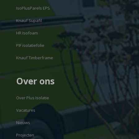
IsoPlusParels EPS
Knauf Supafil
HR Isofoam
PIF isolatiefolie
Knauf Timberframe
Over ons
Over Plus Isolatie
Vacatures
Nieuws
Projecten