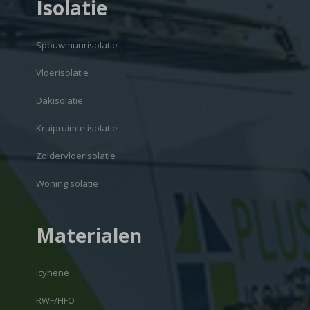
Isolatie
Spouwmuurisolatie
Vloerisolatie
Dakisolatie
Kruipruimte isolatie
Zoldervloerisolatie
Woningisolatie
Materialen
Icynene
RWF/HFO