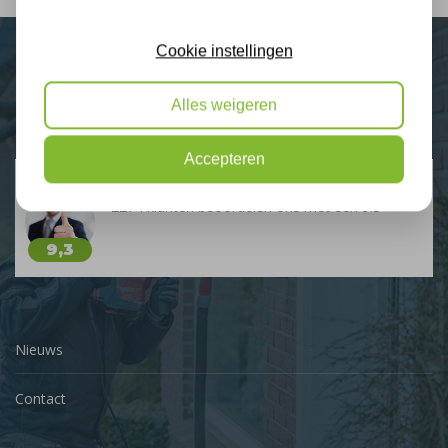
Cookie instellingen
Plus Isolatie
Alles weigeren
Uw isolatie specialist
Accepteren
Klantbeoordelingen
2274 klanten beoordelen ons met een 9.3
9,3
Nieuws
Contact