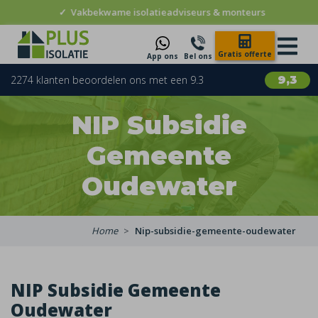
✓
Vakbekwame isolatieadviseurs & monteurs
Gratis offerte
App ons
Bel ons
2274 klanten beoordelen ons met een 9.3
9,3
NIP Subsidie
Gemeente
Oudewater
Home
Nip-subsidie-gemeente-oudewater
NIP Subsidie Gemeente
Oudewater