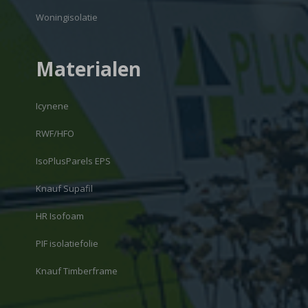
Woningisolatie
Materialen
Icynene
RWF/HFO
IsoPlusParels EPS
Knauf Supafil
HR Isofoam
PIF isolatiefolie
Knauf Timberframe