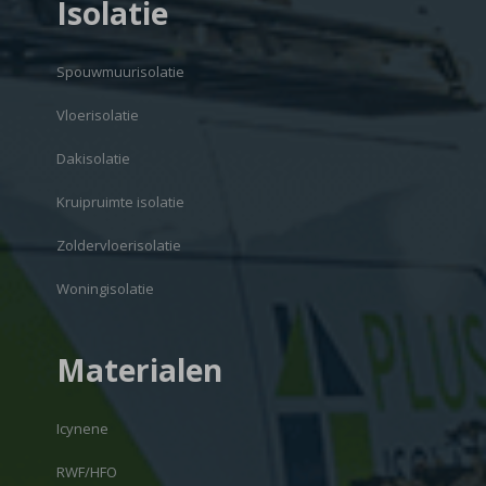
Isolatie
Spouwmuurisolatie
Vloerisolatie
Dakisolatie
Kruipruimte isolatie
Zoldervloerisolatie
Woningisolatie
Materialen
Icynene
RWF/HFO