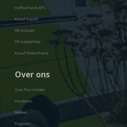
IsoPlusParels EPS
Knauf Supafil
HR Isofoam
PIF isolatiefolie
Knauf Timberframe
Over ons
Over Plus Isolatie
Vacatures
Nieuws
Projecten