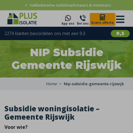
✓
Vakbekwame isolatieadviseurs & monteurs
Gratis offerte
App ons
Bel ons
2274 klanten beoordelen ons met een 9.3
9,3
NIP Subsidie
Gemeente Rijswijk
Home
Nip-subsidie-gemeente-rijswijk
Subsidie woningisolatie –
Gemeente Rijswijk
Voor wie?