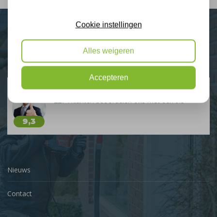
Cookie instellingen
Plus Isolatie
Alles weigeren
Uw isolatie specialist
Accepteren
Klantbeoordelingen
2274 klanten beoordelen ons met een 9.3
9,3
Nieuws
Contact