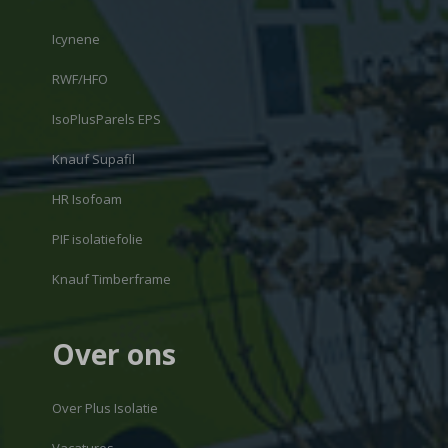
Icynene
RWF/HFO
IsoPlusParels EPS
Knauf Supafil
HR Isofoam
PIF isolatiefolie
Knauf Timberframe
Over ons
Over Plus Isolatie