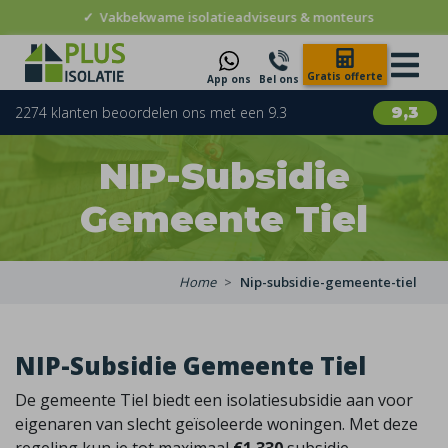
✓
Vakbekwame isolatieadviseurs & monteurs
Gratis offerte
App ons
Bel ons
2274 klanten beoordelen ons met een 9.3
9,3
NIP-Subsidie
Gemeente Tiel
Home
Nip-subsidie-gemeente-tiel
NIP-Subsidie Gemeente Tiel
De gemeente Tiel biedt een isolatiesubsidie aan voor
eigenaren van slecht geïsoleerde woningen. Met deze