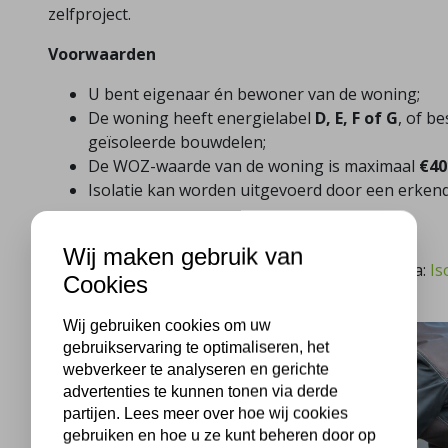
zelfproject.
Voorwaarden
U bent eigenaar én bewoner van de woning;
De woning heeft energielabel
D, E, F of G
, of b
geïsoleerde bouwdelen;
De WOZ-waarde van de woning is maximaal
€40
Isolatie kan worden uitgevoerd door een erkend
Meer informatie en aanvragen
Wij maken gebruik van
Bekijk de voorwaarden en dien uw aanvraag in via:
Is
Cookies
Wij gebruiken cookies om uw
gebruikservaring te optimaliseren, het
webverkeer te analyseren en gerichte
advertenties te kunnen tonen via derde
partijen. Lees meer over hoe wij cookies
gebruiken en hoe u ze kunt beheren door op