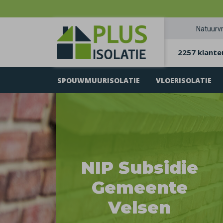
Natuurvr
2257 klante
SPOUWMUURISOLATIE
VLOERISOLATIE
NIP Subsidie
Gemeente
Velsen