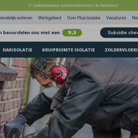
✓
Vakbekwame isolatieadviseurs & monteurs
iendelijk isoleren
Werkgebied
Over Plus Isolatie
Vacatures
Ni
n beoordelen ons met een
9,3
Subsidie che
DAKISOLATIE
KRUIPRUIMTE ISOLATIE
ZOLDERVLOERI