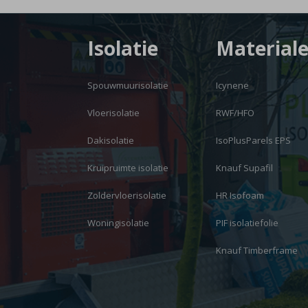
Isolatie
Material
Spouwmuurisolatie
Icynene
Vloerisolatie
RWF/HFO
Dakisolatie
IsoPlusParels EPS
Kruipruimte isolatie
Knauf Supafil
Zoldervloerisolatie
HR Isofoam
Woningisolatie
PIF isolatiefolie
Knauf Timberframe