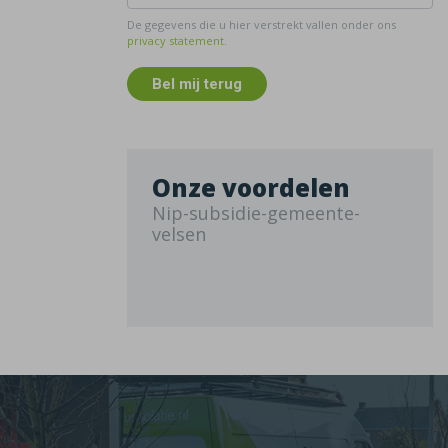
De gegevens die u hier verstrekt vallen onder ons
privacy statement
.
Bel mij terug
Onze voordelen
Nip-subsidie-gemeente-
velsen