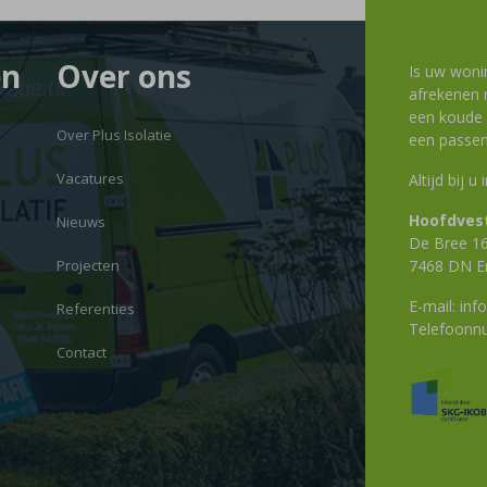
en
Over ons
Is uw woni
afrekenen m
een koude g
Over Plus Isolatie
een passen
Vacatures
Altijd bij u
Hoofdvest
Nieuws
De Bree 1
Projecten
7468 DN E
E-mail:
info
Referenties
Telefoon
Contact