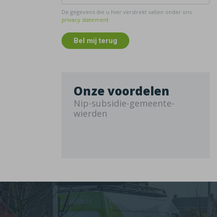
De gegevens die u hier verstrekt vallen onder ons
privacy statement
.
Bel mij terug
Onze voordelen
Nip-subsidie-gemeente-
wierden