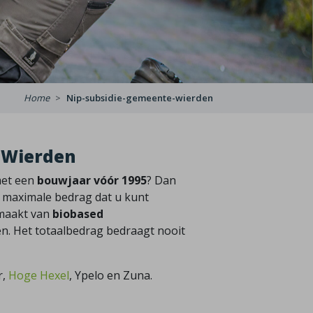
Home
Nip-subsidie-gemeente-wierden
e Wierden
met een
bouwjaar vóór 1995
? Dan
t maximale bedrag dat u kunt
 maakt van
biobased
. Het totaalbedrag bedraagt nooit
r,
Hoge Hexel
, Ypelo en Zuna.