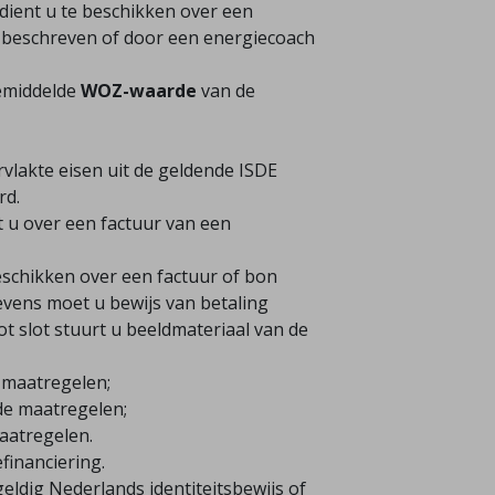
 dient u te beschikken over een
 beschreven of door een energiecoach
emiddelde
WOZ-waarde
van de
lakte eisen uit de geldende ISDE
rd.
t u over een factuur van een
beschikken over een factuur of bon
evens moet u bewijs van betaling
ot slot stuurt u beeldmateriaal van de
 maatregelen;
de maatregelen;
aatregelen.
financiering.
ldig Nederlands identiteitsbewijs of