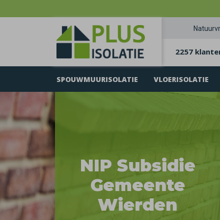
Natuurvr
2257 klante
SPOUWMUURISOLATIE
VLOERISOLATIE
NIP Subsidie
Gemeente
Wierden