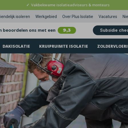
✓
Vakbekwame isolatieadviseurs & monteurs
iendelijk isoleren
Werkgebied
Over Plus Isolatie
Vacatures
Ni
n beoordelen ons met een
9,3
Subsidie che
DAKISOLATIE
KRUIPRUIMTE ISOLATIE
ZOLDERVLOERI