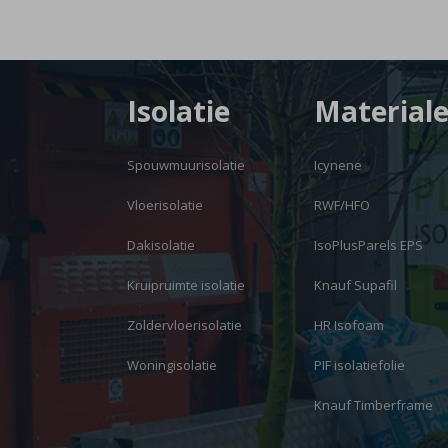
Isolatie
Material
Spouwmuurisolatie
Icynene
Vloerisolatie
RWF/HFO
Dakisolatie
IsoPlusParels EPS
Kruipruimte isolatie
Knauf Supafil
Zoldervloerisolatie
HR Isofoam
Woningisolatie
PIF isolatiefolie
Knauf Timberframe