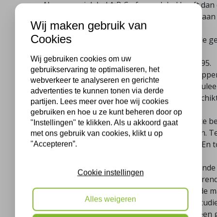
Als u energielabel A,B,C of geen label heeft dan
rapport waarin de twee slecht bouwdelen staan
Wij maken gebruik van
of door een gecertificeerde EPA adviseur.
Cookies
De WOZ-waarde van uw woning ligt onder de g
gemeente (
€ 379.000,- op 1-1-2022
).
Wij gebruiken cookies om uw
Uw woning heeft een bouwjaar van vóór 1995.
gebruikservaring te optimaliseren, het
Uw maatregelen voldoen aan de minimale opperv
webverkeer te analyseren en gerichte
regeling zoals hieronder in de tabel geformulee
advertenties te kunnen tonen via derde
Indien u de maatregelen laat uitvoeren, beschik
partijen. Lees meer over hoe wij cookies
installatiebedrijf.
gebruiken en hoe u ze kunt beheren door op
Indien de maatregelen zelf uitvoert dient u te 
"Instellingen" te klikken. Als u akkoord gaat
voor de aanschaf van de isolatiemaatregelen. T
met ons gebruik van cookies, klikt u op
overleggen bijvoorbeeld een bankafschrift. En t
"Accepteren”.
situatie op drie tijdstippen:
– voor de uitvoering van de energiebesparende
Cookie instellingen
– tijdens de uitvoering van de energiebesparen
– na de uitvoering van de energiebesparende m
Alles weigeren
U bent 21 jaar of ouder en ontvangt geen studie
U woont in de gemeente Wierden en heeft een ge