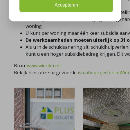
verblijfsvergunning.
Accepteren
U woont niet in een verpleeghuis of een instel
U bent geen lid van een Vereniging van Eigenar
woning.
U kunt per woning maar één keer subsidie aanv
De werkzaamheden moeten uiterlijk op 31 ok
Als u in de schuldsanering zit, schuldhulpverlen
kunt u een hoger subsidiebedrag krijgen. Dit 
Bron:
www.wierden.nl
Bekijk hier onze uitgevoerde
isolatieprojecten inWie