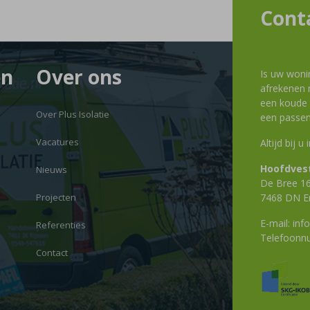
Cont
en
Over ons
Is uw woni
afrekenen m
een koude g
Over Plus Isolatie
een passen
Vacatures
Altijd bij u
Hoofdvest
Nieuws
De Bree 1
Projecten
7468 DN E
E-mail:
info
Referenties
Telefoon
Contact