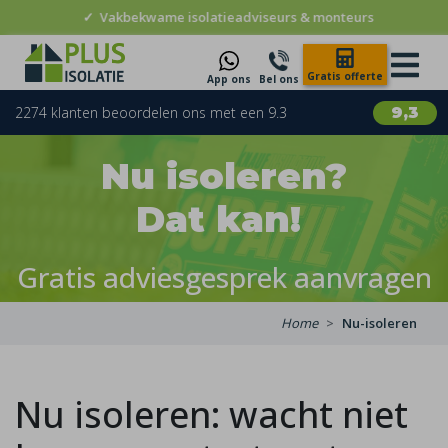
✓
Vakbekwame isolatieadviseurs & monteurs
Gratis offerte
App ons
Bel ons
2274 klanten beoordelen ons met een 9.3
9,3
Nu isoleren?
Dat kan!
Gratis adviesgesprek aanvragen
Home
Nu-isoleren
Nu isoleren: wacht niet