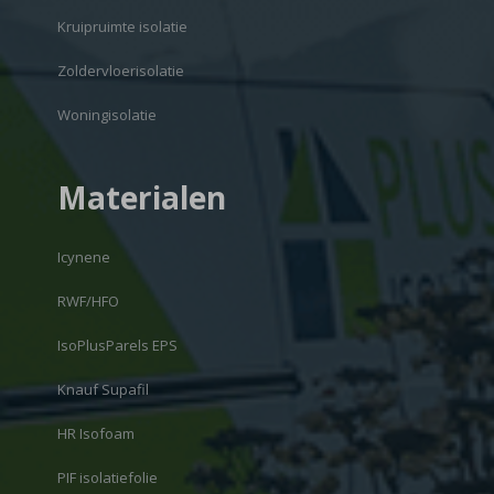
Kruipruimte isolatie
Zoldervloerisolatie
Woningisolatie
Materialen
Icynene
RWF/HFO
IsoPlusParels EPS
Knauf Supafil
HR Isofoam
PIF isolatiefolie