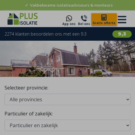
ame isolatieadviseurs & monteurs
✓
10 
Gratis offerte
App ons
Bel ons
2274 klanten beoordelen ons met een 9.3
9,3
Selecteer provincie:
Particulier of zakelijk: