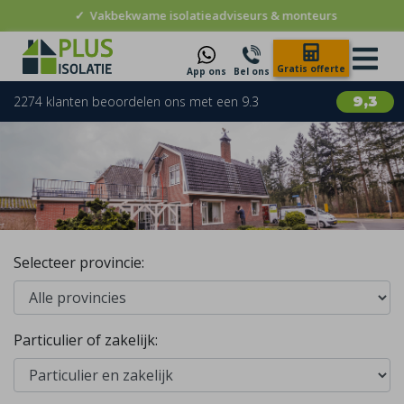
✓
10 jaar garantie
Gratis offerte
App ons
Bel ons
2274 klanten beoordelen ons met een 9.3
9,3
Selecteer provincie:
Particulier of zakelijk: