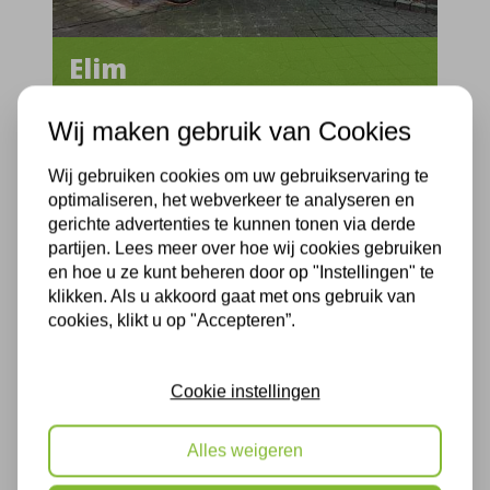
Elim
Wij maken gebruik van Cookies
Provincie:
Drenthe
Straatnaam:
Carstensdijk
Wij gebruiken cookies om uw gebruikservaring te
Uitvoerdatum:
10-01-2022
optimaliseren, het webverkeer te analyseren en
gerichte advertenties te kunnen tonen via derde
partijen. Lees meer over hoe wij cookies gebruiken
Gevel isoleren
en hoe u ze kunt beheren door op "Instellingen" te
klikken. Als u akkoord gaat met ons gebruik van
cookies, klikt u op "Accepteren”.
Cookie instellingen
Alles weigeren