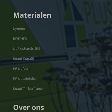
Materialen
Icynene
RWF/HFO
IsoPlusParels EPS
Knauf Supafil
HR Isofoam
PIF isolatiefolie
Knauf Timberframe
Over ons