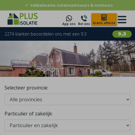
✓
Vakbekwame isolatieadviseurs & monteurs
Gratis offerte
App ons
Bel ons
2274 klanten beoordelen ons met een 9.3
9,3
Selecteer provincie:
Particulier of zakelijk: