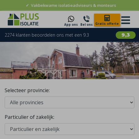
✓
Vakbekwame isolatieadviseurs & monteurs
Gratis offerte
App ons
Bel ons
2274 klanten beoordelen ons met een 9.3
9,3
Selecteer provincie:
Particulier of zakelijk: