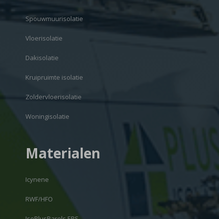
Spouwmuurisolatie
Vloerisolatie
Dakisolatie
Kruipruimte isolatie
Zoldervloerisolatie
Woningisolatie
Materialen
Icynene
RWF/HFO
IsoPlusParels EPS