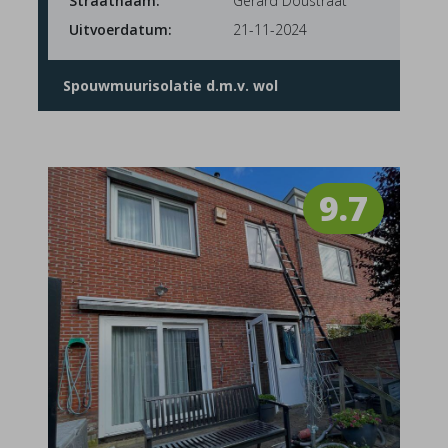
Straatnaam:
Gerard Doustraat
Uitvoerdatum:
21-11-2024
Spouwmuurisolatie d.m.v. wol
9.7