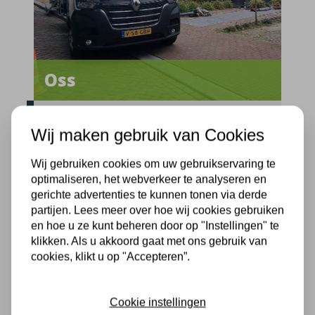
Oss
Provincie:
Noord-Brabant
Wij maken gebruik van Cookies
Straatnaam:
Krakenburg
Uitvoerdatum:
03-09-2024
Wij gebruiken cookies om uw gebruikservaring te
optimaliseren, het webverkeer te analyseren en
gerichte advertenties te kunnen tonen via derde
Vrijstaande woning natuurvriendelijk
partijen. Lees meer over hoe wij cookies gebruiken
isoleren
en hoe u ze kunt beheren door op "Instellingen" te
klikken. Als u akkoord gaat met ons gebruik van
cookies, klikt u op "Accepteren”.
Cookie instellingen