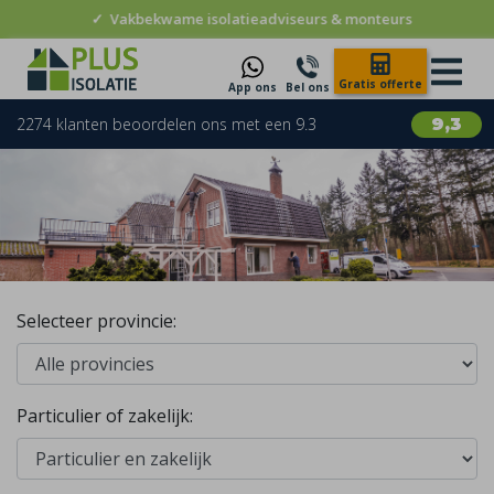
✓
10 jaar garantie
Gratis offerte
App ons
Bel ons
2274 klanten beoordelen ons met een 9.3
9,3
Selecteer provincie:
Particulier of zakelijk: