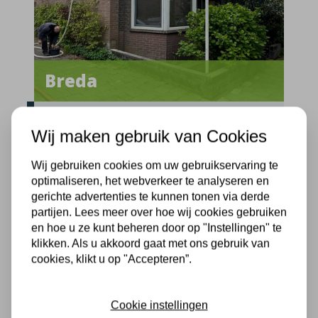
Breda
Provincie:
Noord-Brabant
Wij maken gebruik van Cookies
Straatnaam:
Zuilenstraat
Uitvoerdatum:
24-04-2025
Wij gebruiken cookies om uw gebruikservaring te
optimaliseren, het webverkeer te analyseren en
gerichte advertenties te kunnen tonen via derde
Hoekwoning Natuurvriendelijk isoleren
partijen. Lees meer over hoe wij cookies gebruiken
en hoe u ze kunt beheren door op "Instellingen" te
klikken. Als u akkoord gaat met ons gebruik van
cookies, klikt u op "Accepteren”.
Cookie instellingen