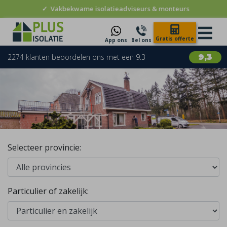
✓
Vakbekwame isolatieadviseurs & monteurs
Gratis offerte
App ons
Bel ons
2274 klanten beoordelen ons met een 9.3
9,3
Selecteer provincie:
Particulier of zakelijk: