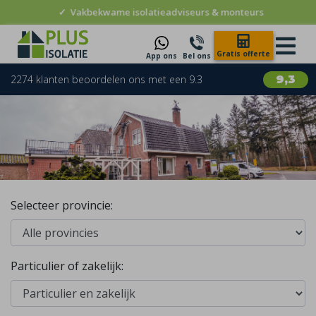
✓
Vakbekwame isolatieadviseurs & monteurs
Gratis offerte
App ons
Bel ons
2274 klanten beoordelen ons met een 9.3
9,3
Selecteer provincie:
Particulier of zakelijk: