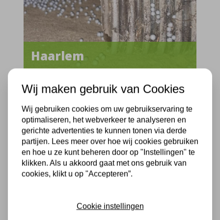
Haarlem
Provincie:
Noord-Holland
Wij maken gebruik van Cookies
Straatnaam:
Neptunusstraat
Wij gebruiken cookies om uw gebruikservaring te
Uitvoerdatum:
07-07-2025
optimaliseren, het webverkeer te analyseren en
gerichte advertenties te kunnen tonen via derde
Kruipruimte isoleren met bodemparels
partijen. Lees meer over hoe wij cookies gebruiken
en hoe u ze kunt beheren door op "Instellingen" te
klikken. Als u akkoord gaat met ons gebruik van
cookies, klikt u op "Accepteren”.
Cookie instellingen