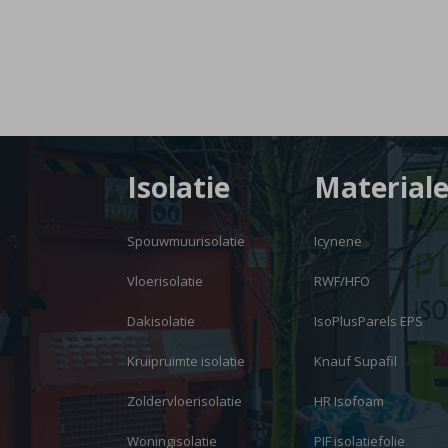
Isolatie
Material
Spouwmuurisolatie
Icynene
Vloerisolatie
RWF/HFO
Dakisolatie
IsoPlusParels EPS
Kruipruimte isolatie
Knauf Supafil
Zoldervloerisolatie
HR Isofoam
Woningisolatie
PIF isolatiefolie