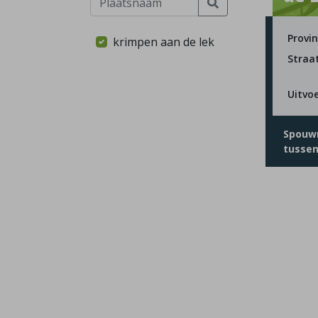
Provin
krimpen aan de lek
Straa
Uitvo
Spouw
tusse