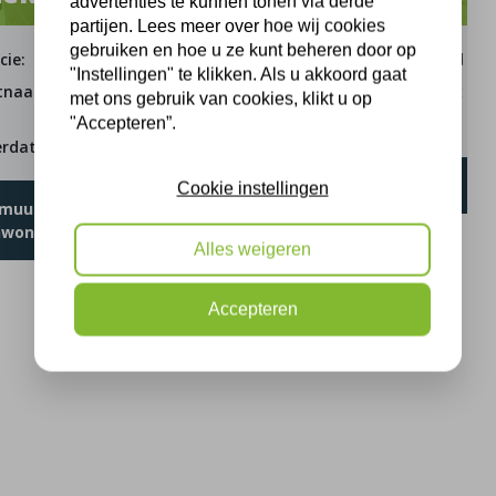
advertenties te kunnen tonen via derde
partijen. Lees meer over hoe wij cookies
gebruiken en hoe u ze kunt beheren door op
cie:
Zuid-Holland
Provincie:
Zuid-Holland
"Instellingen" te klikken. Als u akkoord gaat
tnaam:
van
Straatnaam:
Oosterstraat
met ons gebruik van cookies, klikt u op
Ostadestraat
Uitvoerdatum:
20-02-2024
"Accepteren”.
erdatum:
09-05-2025
Natuurinclusief isoleren
Cookie instellingen
muurisolatie
nwoning
Alles weigeren
Accepteren