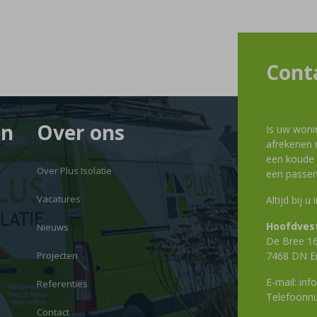
Cont
en
Over ons
Is uw woni
afrekenen m
een koude g
Over Plus Isolatie
een passen
Vacatures
Altijd bij u
Hoofdvest
Nieuws
De Bree 1
Projecten
7468 DN E
E-mail:
info
Referenties
Telefoon
Contact