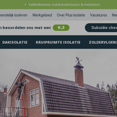
✓
Vakbekwame isolatieadviseurs & monteurs
iendelijk isoleren
Werkgebied
Over Plus Isolatie
Vacatures
Ni
n beoordelen ons met een
9,3
Subsidie che
DAKISOLATIE
KRUIPRUIMTE ISOLATIE
ZOLDERVLOERI