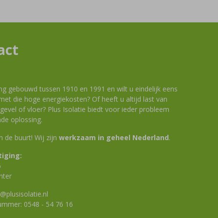
act
ng gebouwd tussen 1910 en 1991 en wilt u eindelijk eens
et die hoge energiekosten? Of heeft u altijd last van
evel of vloer? Plus Isolatie biedt voor ieder probleem
de oplossing.
 in de buurt! Wij zijn
werkzaam in geheel Nederland
.
iging:
6
nter
@plusisolatie.nl
nummer:
0548 - 54 76 16