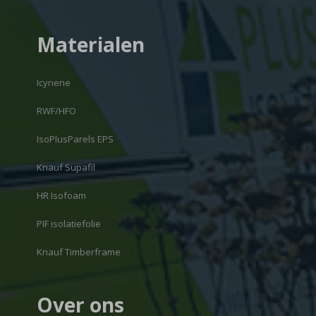
Materialen
Icynene
RWF/HFO
IsoPlusParels EPS
Knauf Supafil
HR Isofoam
PIF isolatiefolie
Knauf Timberframe
Over ons