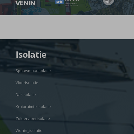
Isolatie
Spouwmuurisolatie
Vloerisolatie
Dakisolatie
Kruipruimte isolatie
Zoldervloerisolatie
Woningisolatie