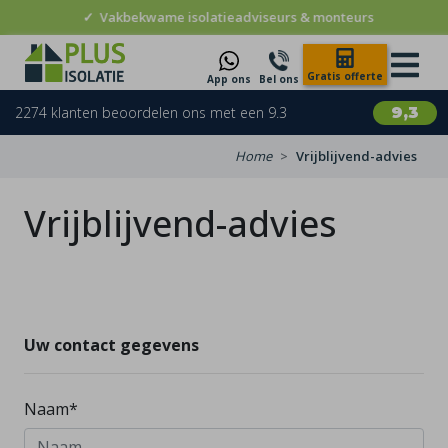
✓
Vakbekwame isolatieadviseurs & monteurs
Gratis offerte
App ons
Bel ons
2274 klanten beoordelen ons met een 9.3
9,3
Home
Vrijblijvend-advies
Vrijblijvend-advies
Uw contact gegevens
Naam*