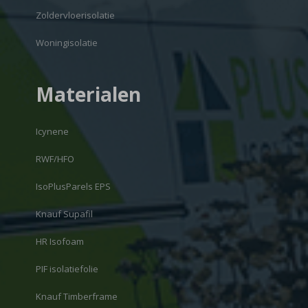
Zoldervloerisolatie
Woningisolatie
Materialen
Icynene
RWF/HFO
IsoPlusParels EPS
Knauf Supafil
HR Isofoam
PIF isolatiefolie
Knauf Timberframe