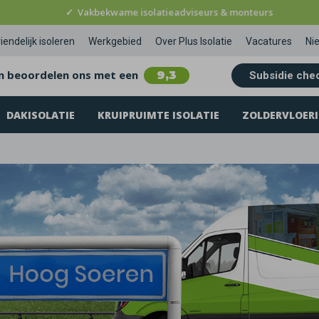
✓
Vakbekwame isolatieadviseurs & monteurs
iendelijk isoleren
Werkgebied
Over Plus Isolatie
Vacatures
Ni
n beoordelen ons met een
9,3
Subsidie che
DAKISOLATIE
KRUIPRUIMTE ISOLATIE
ZOLDERVLOERI