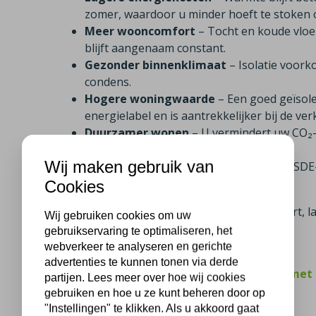
zomer, waardoor u minder hoeft te stoken o
Meer wooncomfort
– Tocht en koude vloe
blijft aangenaam constant.
Gezonder binnenklimaat
– Isolatie voor
condens.
Hogere woningwaarde
– Een goed geïsol
energielabel en is aantrekkelijker bij de ve
Duurzamer wonen
– U vermindert uw CO₂-u
milieu.
Wij maken gebruik van
Aantrekkelijke subsidie
– Dankzij de ISDE
verdient u uw investering sneller terug.
Cookies
Met isolatie profiteert u dus van meer comfort,
Wij gebruiken cookies om uw
woning.
gebruikservaring te optimaliseren, het
webverkeer te analyseren en gerichte
advertenties te kunnen tonen via derde
Klanten uit Hoog Soeren beoordelen ons met
partijen. Lees meer over hoe wij cookies
gebruiken en hoe u ze kunt beheren door op
"Instellingen" te klikken. Als u akkoord gaat