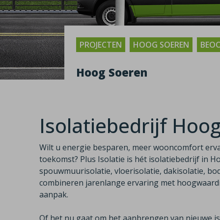
PROJECTEN
HOOG SOEREN
BEOO
Hoog Soeren
Isolatiebedrijf Hoo
Wilt u energie besparen, meer wooncomfort erv
toekomst? Plus Isolatie is hét isolatiebedrijf in 
spouwmuurisolatie, vloerisolatie, dakisolatie, bod
combineren jarenlange ervaring met hoogwaardig
aanpak.
Of het nu gaat om het aanbrengen van nieuwe iso