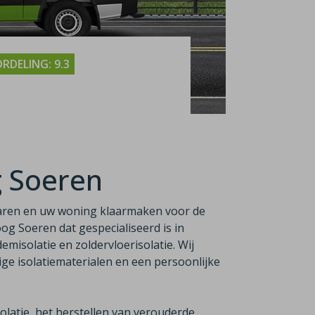
RDELING: 9.3
g Soeren
aren en uw woning klaarmaken voor de
Hoog Soeren dat gespecialiseerd is in
emisolatie en zoldervloerisolatie. Wij
e isolatiematerialen en een persoonlijke
latie, het herstellen van verouderde