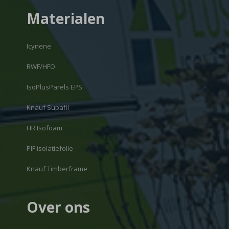
Materialen
Icynene
RWF/HFO
IsoPlusParels EPS
Knauf Supafil
HR Isofoam
PIF isolatiefolie
Knauf Timberframe
Over ons