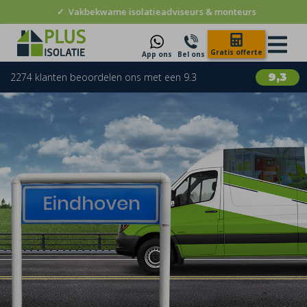
✓
Vakbekwame isolatieadviseurs & monteurs
Gratis offerte
App ons
Bel ons
2274 klanten beoordelen ons met een 9.3
9,3