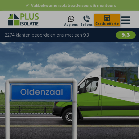
✓
Vakbekwame isolatieadviseurs & monteurs
Gratis offerte
App ons
Bel ons
2274 klanten beoordelen ons met een 9.3
9,3