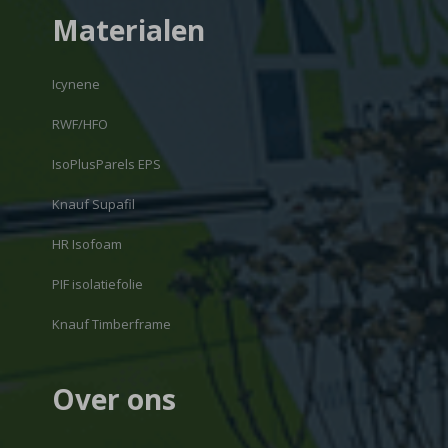
Materialen
Icynene
RWF/HFO
IsoPlusParels EPS
Knauf Supafil
HR Isofoam
PIF isolatiefolie
Knauf Timberframe
Over ons