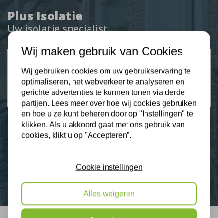
Plus Isolatie
Uw isolatie specialist
Wij maken gebruik van Cookies
Klantbeoordelingen
Wij gebruiken cookies om uw gebruikservaring te
2274 klanten beoordelen ons met een 9.3
optimaliseren, het webverkeer te analyseren en
gerichte advertenties te kunnen tonen via derde
9,3
partijen. Lees meer over hoe wij cookies gebruiken
en hoe u ze kunt beheren door op "Instellingen" te
klikken. Als u akkoord gaat met ons gebruik van
cookies, klikt u op "Accepteren”.
Nieuws
Contact
Cookie instellingen
Alles weigeren