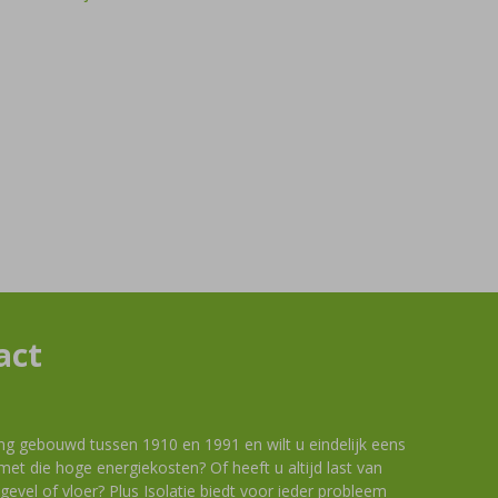
act
ng gebouwd tussen 1910 en 1991 en wilt u eindelijk eens
et die hoge energiekosten? Of heeft u altijd last van
evel of vloer? Plus Isolatie biedt voor ieder probleem