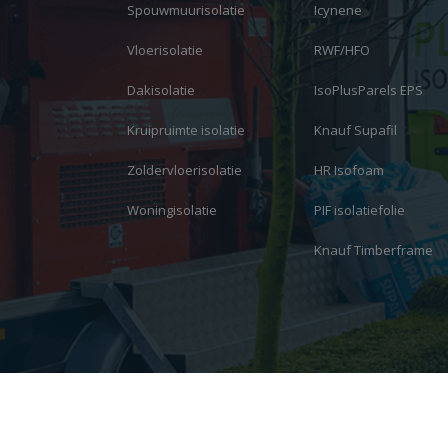
Spouwmuurisolatie
Icynene
Vloerisolatie
RWF/HFO
Dakisolatie
IsoPlusParels EPS
Kruipruimte isolatie
Knauf Supafil
Zoldervloerisolatie
HR Isofoam
Woningisolatie
PIF isolatiefolie
Knauf Timberframe