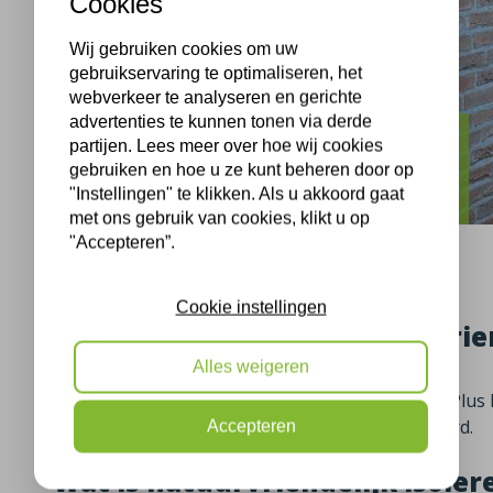
Cookies
Wij gebruiken cookies om uw
gebruikservaring te optimaliseren, het
webverkeer te analyseren en gerichte
advertenties te kunnen tonen via derde
partijen. Lees meer over hoe wij cookies
Assen
gebruiken en hoe u ze kunt beheren door op
Natuurvriendelijk isoleren in Assen
"Instellingen" te klikken. Als u akkoord gaat
met ons gebruik van cookies, klikt u op
"Accepteren”.
Cookie instellingen
Vrijstaande woning natuurvrien
Alles weigeren
Op 07-04-2025 hebben de isolatiemonteurs van Plus I
de Buitenes op natuurvriendelijke wijze geïsoleerd.
Accepteren
Wat is natuurvriendelijk isoler