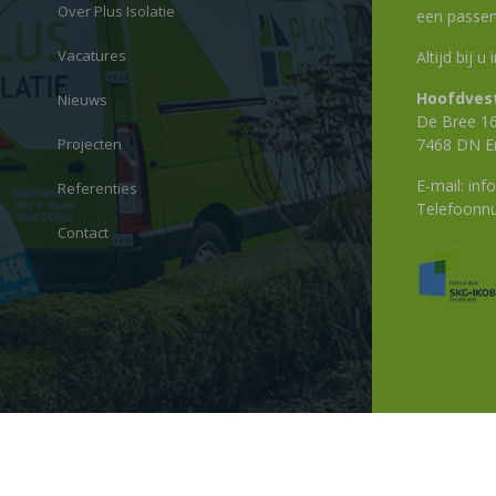
Over Plus Isolatie
een passen
Vacatures
Altijd bij u
Hoofdvest
Nieuws
De Bree 1
Projecten
7468 DN E
E-mail:
info
Referenties
Telefoon
Contact