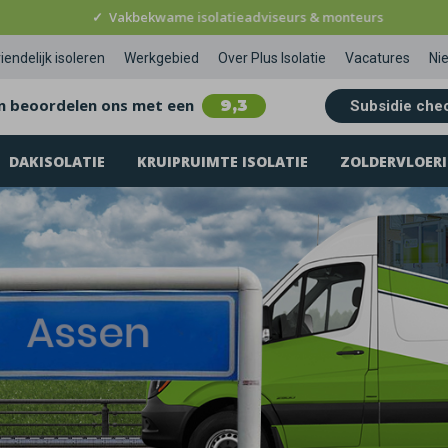
✓
Vakbekwame isolatieadviseurs & monteurs
iendelijk isoleren
Werkgebied
Over Plus Isolatie
Vacatures
Ni
n beoordelen ons met een
9,3
Subsidie che
DAKISOLATIE
KRUIPRUIMTE ISOLATIE
ZOLDERVLOERI