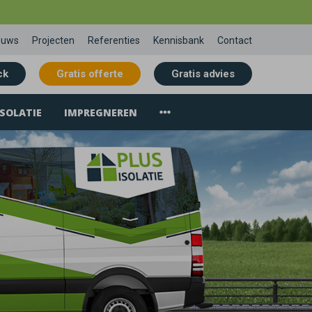
euws
Projecten
Referenties
Kennisbank
Contact
ck
Gratis offerte
Gratis advies
SOLATIE
IMPREGNEREN