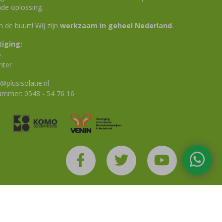
de oplossing.
 in de buurt! Wij zijn
werkzaam in geheel Nederland
.
iging:
6
nter
@plusisolatie.nl
nummer:
0548 - 54 76 16