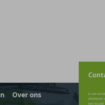
Cont
en
Over ons
Is uw woni
afrekenen m
een koude g