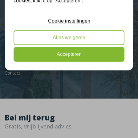
cookies, klikt u op "Accepteren”.
Klantbeoordelingen
2274 klanten beoordelen ons met een 9.3
Cookie instellingen
9,3
Alles weigeren
Accepteren
Nieuws
Contact
Bel mij terug
Gratis, vrijblijvend advies