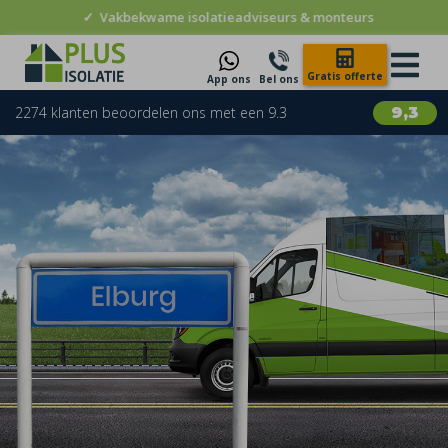
✓
Vakbekwame isolatieadviseurs & monteurs
Gratis offerte
App ons
Bel ons
2274 klanten beoordelen ons met een 9.3
9,3