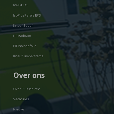
RWF/HFO
IsoPlusParels EPS
Knauf Supafil
HR Isofoam
PIF isolatiefolie
Knauf Timberframe
Over ons
Over Plus Isolatie
Vacatures
Nieuws