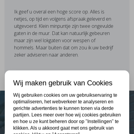
Ik geef u overal een hoge score op. Alles is
netjes, op tijd en volgens afspraak geleverd en
uitgevoerd. Klein minpuntje zijn twee ongevulde
gaten in de muur. Dat kan natuurlijk gebeuren
maar zijn wel lokgaten voor wespen of
hommels. Maar buiten dat om zou ik uw bedrijf
zeker adviseren naar anderen.
Wij maken gebruik van Cookies
Wij gebruiken cookies om uw gebruikservaring te
optimaliseren, het webverkeer te analyseren en
gerichte advertenties te kunnen tonen via derde
Plus Isolatie
partijen. Lees meer over hoe wij cookies gebruiken
Uw isolatie specialist
en hoe u ze kunt beheren door op "Instellingen" te
klikken. Als u akkoord gaat met ons gebruik van