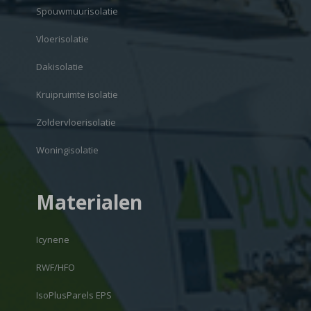
Spouwmuurisolatie
Vloerisolatie
Dakisolatie
Kruipruimte isolatie
Zoldervloerisolatie
Woningisolatie
Materialen
Icynene
RWF/HFO
IsoPlusParels EPS