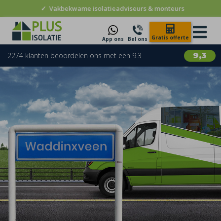
✓
Vakbekwame isolatieadviseurs & monteurs
Gratis offerte
App ons
Bel ons
2274 klanten beoordelen ons met een 9.3
9,3