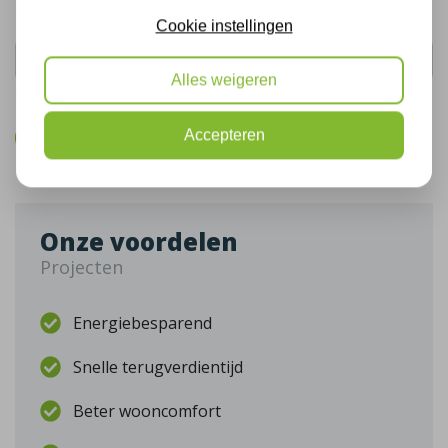
Telefoonnummer:
Cookie instellingen
Alles weigeren
De gegevens die u hier verstrekt vallen onder ons
privacy statement
.
Accepteren
Bel mij terug
Onze voordelen
Projecten
Energiebesparend
Snelle terugverdientijd
Beter wooncomfort