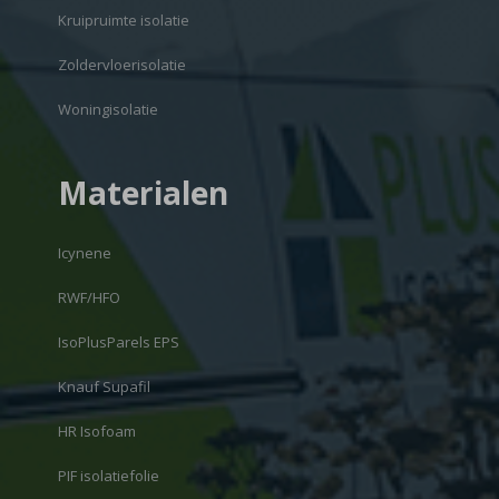
Kruipruimte isolatie
Zoldervloerisolatie
Woningisolatie
Materialen
Icynene
RWF/HFO
IsoPlusParels EPS
Knauf Supafil
HR Isofoam
PIF isolatiefolie