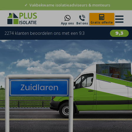
✓
Vakbekwame isolatieadviseurs & monteurs
Gratis offerte
App ons
Bel ons
2274 klanten beoordelen ons met een 9.3
9,3