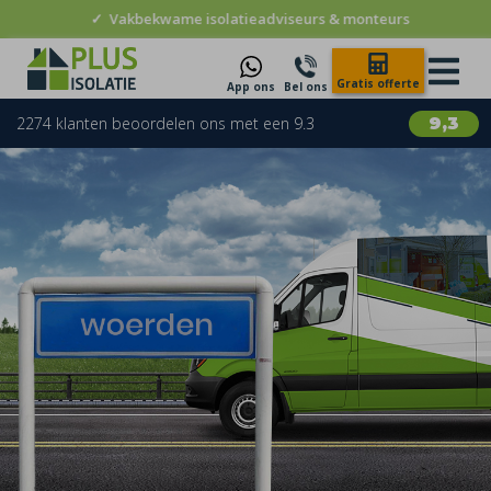
✓
Vakbekwame isolatieadviseurs & monteurs
Gratis offerte
App ons
Bel ons
2274 klanten beoordelen ons met een 9.3
9,3