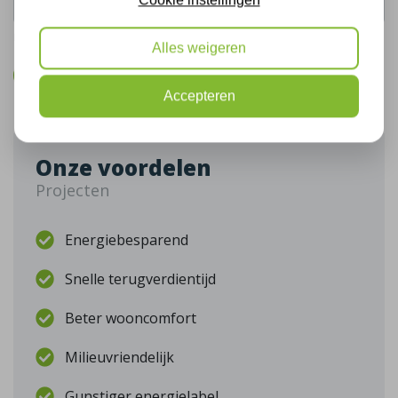
De gegevens die u hier verstrekt vallen onder ons
privacy statement
.
Alles weigeren
Bel mij terug
Accepteren
Onze voordelen
Projecten
Energiebesparend
Snelle terugverdientijd
Beter wooncomfort
Milieuvriendelijk
Gunstiger energielabel