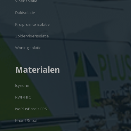
Vloerisolatie
Dakisolatie
Kruipruimte isolatie
Zoldervloerisolatie
Woningisolatie
Materialen
Icynene
RWF/HFO
IsoPlusParels EPS
Knauf Supafil