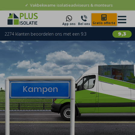
✓
Vakbekwame isolatieadviseurs & monteurs
Gratis offerte
App ons
Bel ons
2274 klanten beoordelen ons met een 9.3
9,3