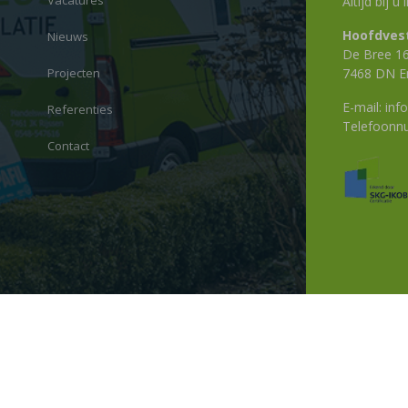
Vacatures
Altijd bij u
Hoofdvest
Nieuws
De Bree 1
Projecten
7468 DN E
E-mail:
info
Referenties
Telefoon
Contact