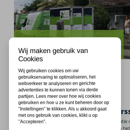
Varsseveld
Hovenstraat Varsseveld spouwmuurisolatie
Wij maken gebruik van
Cookies
Wij gebruiken cookies om uw
gebruikservaring te optimaliseren, het
webverkeer te analyseren en gerichte
Varsseveld, 08-09-2025
advertenties te kunnen tonen via derde
partijen. Lees meer over hoe wij cookies
gebruiken en hoe u ze kunt beheren door op
"Instellingen" te klikken. Als u akkoord gaat
Spouwmuurisolatie VvE in Vars
met ons gebruik van cookies, klikt u op
In Varsseveld aan de Hovenstraat heeft Plus Isolati
"Accepteren”.
van spouwmuurisolatie met minerale glaswol van het m