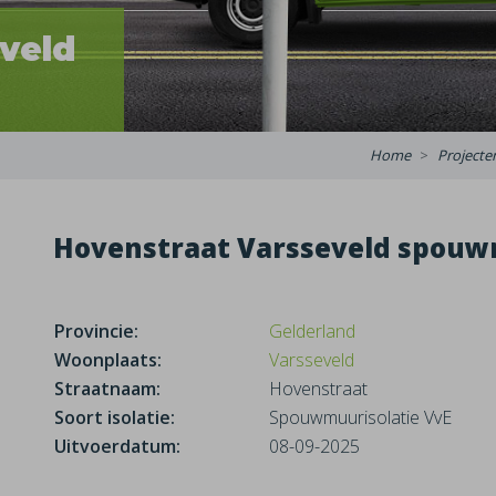
veld
Home
Projecte
Hovenstraat Varsseveld spouw
Provincie:
Gelderland
Woonplaats:
Varsseveld
Straatnaam:
Hovenstraat
Soort isolatie:
Spouwmuurisolatie VvE
Uitvoerdatum:
08-09-2025