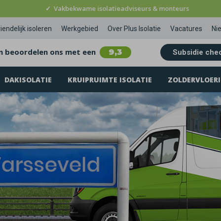
✓
Vakbekwame isolatieadviseurs & monteurs
iendelijk isoleren
Werkgebied
Over Plus Isolatie
Vacatures
Ni
n beoordelen ons met een
9,3
Subsidie che
DAKISOLATIE
KRUIPRUIMTE ISOLATIE
ZOLDERVLOERI