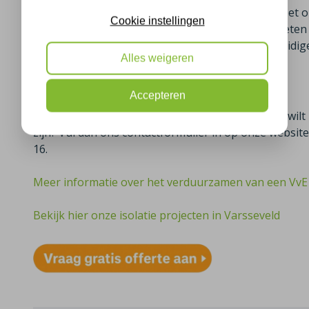
VvE gebouw worden er meerdere machines ingezet om 
Cookie instellingen
Zo kunnen de bewoners vaak al na één dag genieten
beginnen met energie besparen. En gezien de huidige g
Alles weigeren
Gratis advies over het isoleren van een VvE
Accepteren
Bent u ook onderdeel van een VvE vereniging en wilt
zijn? Vul dan ons contactformulier in op onze websit
16.
Meer informatie over het verduurzamen van een VvE
Bekijk hier onze isolatie projecten in Varsseveld