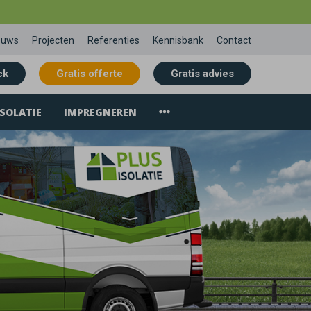
euws
Projecten
Referenties
Kennisbank
Contact
ck
Gratis offerte
Gratis advies
SOLATIE
IMPREGNEREN