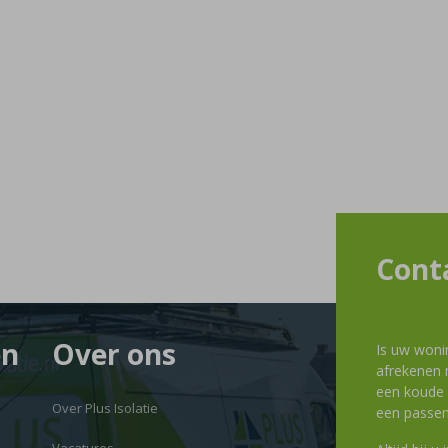
Cont
en
Over ons
Is uw woni
afrekenen m
een koude g
Over Plus Isolatie
een passen