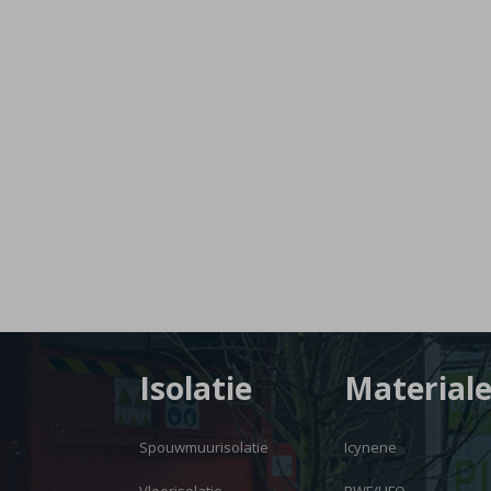
Isolatie
Material
Spouwmuurisolatie
Icynene