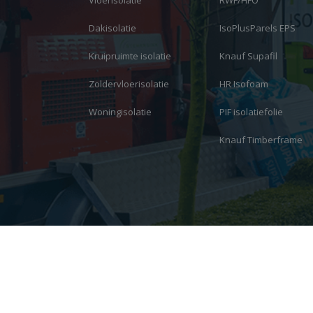
Vloerisolatie
RWF/HFO
Dakisolatie
IsoPlusParels EPS
Kruipruimte isolatie
Knauf Supafil
Zoldervloerisolatie
HR Isofoam
Woningisolatie
PIF isolatiefolie
Knauf Timberframe