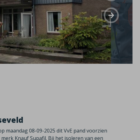
seveld
e op maandag 08-09-2025 dit VvE pand voorzien
erk Knauf Supafil. Bij het isoleren van een