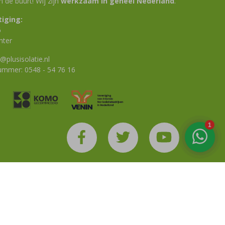
 in de buurt! Wij zijn
werkzaam in geheel Nederland
.
iging:
6
nter
@plusisolatie.nl
nummer:
0548 - 54 76 16