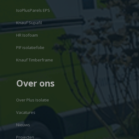
IsoPlusParels EPS
Knauf Supafil
HR Isofoam
PIF isolatiefolie
Knauf Timberframe
Over ons
Over Plus Isolatie
Vacatures
Nieuws
Projecten