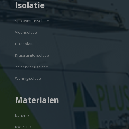
Isolatie
Spouwmuurisolatie
Vloerisolatie
Dakisolatie
Kruipruimte isolatie
Zoldervloerisolatie
Woningisolatie
Materialen
Icynene
RWF/HFO