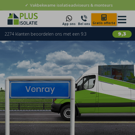
✓
Vakbekwame isolatieadviseurs & monteurs
Gratis offerte
App ons
Bel ons
2274 klanten beoordelen ons met een 9.3
9,3