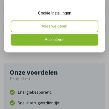
Cookie instellingen
Telefoonnummer:
Alles weigeren
De gegevens die u hier verstrekt vallen onder ons
privacy statement
.
Accepteren
Bel mij terug
Onze voordelen
Projecten
Energiebesparend
Snelle terugverdientijd