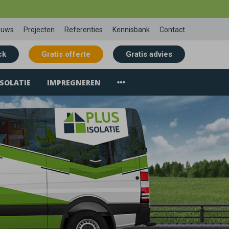
euws
Projecten
Referenties
Kennisbank
Contact
ck
Gratis offerte
Gratis advies
SOLATIE
IMPREGNEREN