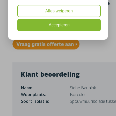
tussenwoning te voorzien van spouwmuurisolatie.
Alles weigeren
Meer informatie over spouwmuurisolatie
Accepteren
Bekijk hier onze isolatie projecten in Borculo
Klant beoordeling
Naam:
Siebe Bannink
Woonplaats:
Borculo
Soort isolatie:
Spouwmuurisolatie tuss