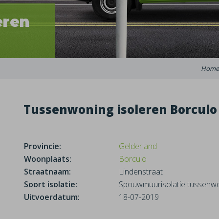
eren
Home
Tussenwoning isoleren Borculo
Provincie:
Gelderland
Woonplaats:
Borculo
Straatnaam:
Lindenstraat
Soort isolatie:
Spouwmuurisolatie tussenw
Uitvoerdatum:
18-07-2019