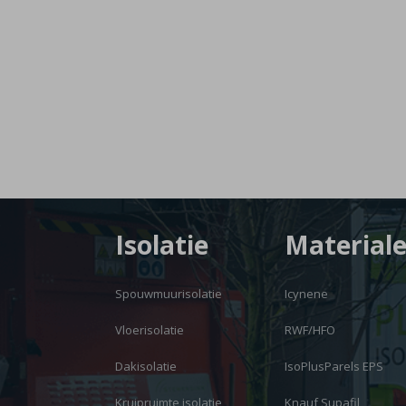
Isolatie
Material
Spouwmuurisolatie
Icynene
Vloerisolatie
RWF/HFO
Dakisolatie
IsoPlusParels EPS
Kruipruimte isolatie
Knauf Supafil