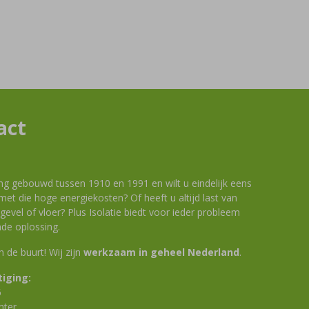
act
ng gebouwd tussen 1910 en 1991 en wilt u eindelijk eens
et die hoge energiekosten? Of heeft u altijd last van
evel of vloer? Plus Isolatie biedt voor ieder probleem
de oplossing.
 in de buurt! Wij zijn
werkzaam in geheel Nederland
.
iging:
6
nter