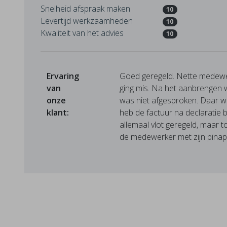
Snelheid afspraak maken
10
Levertijd werkzaamheden
10
Kwaliteit van het advies
10
Ervaring
Goed geregeld. Nette medewer
van
ging mis. Na het aanbrengen w
onze
was niet afgesproken. Daar we
klant:
heb de factuur na declaratie 
allemaal vlot geregeld, maar t
de medewerker met zijn pinapp