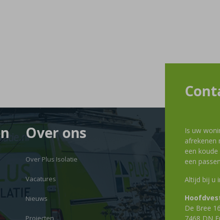
Cont
en
Over ons
Is uw woni
afrekenen m
een koude g
Over Plus Isolatie
een passen
Vacatures
Altijd bij u
Hoofdvest
Nieuws
De Bree 1
Projecten
7468 DN E