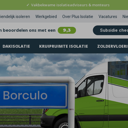
✓
Vakbekwame isolatieadviseurs & monteurs
iendelijk isoleren
Werkgebied
Over Plus Isolatie
Vacatures
Ni
n beoordelen ons met een
9,3
Subsidie che
DAKISOLATIE
KRUIPRUIMTE ISOLATIE
ZOLDERVLOERI