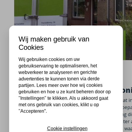
Wij maken gebruik van
Borculo
Cookies
Tussenwoning isoleren Borculo
Wij gebruiken cookies om uw
gebruikservaring te optimaliseren, het
webverkeer te analyseren en gerichte
advertenties te kunnen tonen via derde
partijen. Lees meer over hoe wij cookies
Spouwmuurisolatie tussenwoni
gebruiken en hoe u ze kunt beheren door op
"Instellingen" te klikken. Als u akkoord gaat
Deze tussenwoning in Borculo aan de Lindenstraat i
met ons gebruik van cookies, klikt u op
geïsoleerd door isolatiebedrijf Plus Isolatie. Het to
"Accepteren”.
tussenwoning is een relatief goedkope investering di
woonkamer beter binnen blijft maar ook constanter 
voelbaar minder. Dit was ook één van de redenen w
Cookie instellingen