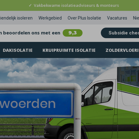
✓
Vakbekwame isolatieadviseurs & monteurs
iendelijk isoleren
Werkgebied
Over Plus Isolatie
Vacatures
Ni
n beoordelen ons met een
9,3
Subsidie che
DAKISOLATIE
KRUIPRUIMTE ISOLATIE
ZOLDERVLOERI