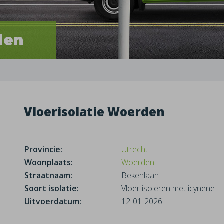
den
Vloerisolatie Woerden
Provincie:
Utrecht
Woonplaats:
Woerden
Straatnaam:
Bekenlaan
Soort isolatie:
Vloer isoleren met icynene
Uitvoerdatum:
12-01-2026