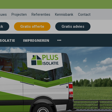
euws
Projecten
Referenties
Kennisbank
Contact
ck
Gratis offerte
Gratis advies
SOLATIE
IMPREGNEREN