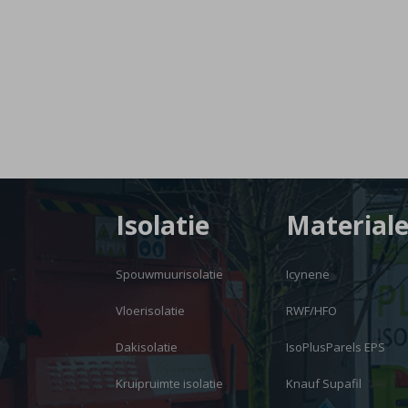
Isolatie
Material
Spouwmuurisolatie
Icynene
Vloerisolatie
RWF/HFO
Dakisolatie
IsoPlusParels EPS
Kruipruimte isolatie
Knauf Supafil