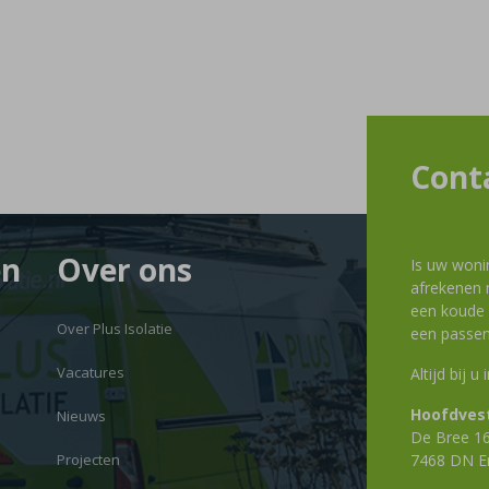
Cont
en
Over ons
Is uw woni
afrekenen m
een koude g
Over Plus Isolatie
een passen
Vacatures
Altijd bij u
Hoofdvest
Nieuws
De Bree 1
Projecten
7468 DN E