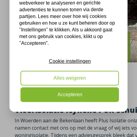
webverkeer te analyseren en gerichte
advertenties te kunnen tonen via derde
partijen. Lees meer over hoe wij cookies
gebruiken en hoe u ze kunt beheren door op
"Instellingen" te klikken. Als u akkoord gaat
met ons gebruik van cookies, klikt u op
Woerden
"Accepteren”.
Vloerisolatie Woerden
Cookie instellingen
Alles weigeren
Woerden, 12-01-2026
Accepteren
Vloerisolatie Icynene PUR-sch
In Woerden aan de Bekenlaan heeft Plus Isolatie onl
namen contact met ons op met de vraag of wij iets 
woningisolatie. Tijdens een adviesgesprek bleek dat 