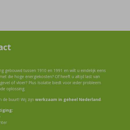
act
ng gebouwd tussen 1910 en 1991 en wilt u eindelijk eens
et die hoge energiekosten? Of heeft u altijd last van
evel of vloer? Plus Isolatie biedt voor ieder probleem
de oplossing.
 in de buurt! Wij zijn
werkzaam in geheel Nederland
.
iging:
6
nter