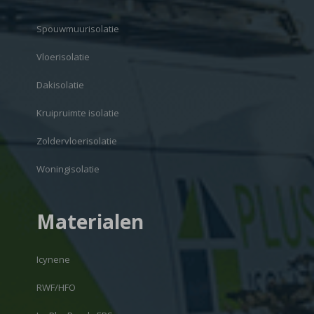
Spouwmuurisolatie
Vloerisolatie
Dakisolatie
Kruipruimte isolatie
Zoldervloerisolatie
Woningisolatie
Materialen
Icynene
RWF/HFO