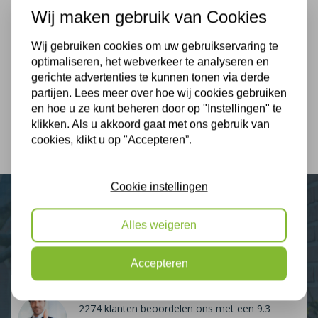
Kwaliteit v/d uitvoering
10
Wij maken gebruik van Cookies
Wij gebruiken cookies om uw gebruikservaring te
optimaliseren, het webverkeer te analyseren en
Prima contact gehad en een snelle, nette
gerichte advertenties te kunnen tonen via derde
uitvoering
partijen. Lees meer over hoe wij cookies gebruiken
en hoe u ze kunt beheren door op "Instellingen" te
klikken. Als u akkoord gaat met ons gebruik van
cookies, klikt u op "Accepteren”.
Cookie instellingen
Plus Isolatie
Alles weigeren
Uw isolatie specialist
Accepteren
Klantbeoordelingen
2274 klanten beoordelen ons met een 9.3