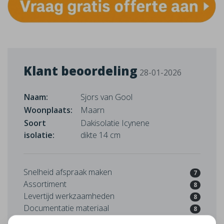
Klant beoordeling
28-01-2026
Naam:
Sjors van Gool
Woonplaats:
Maarn
Soort
Dakisolatie Icynene
isolatie:
dikte 14 cm
Snelheid afspraak maken
7
Assortiment
8
Levertijd werkzaamheden
8
Documentatie materiaal
8
Kwaliteit van het advies
8