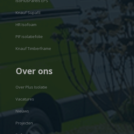
IsoPlusParels EPS
Knauf Supafil
HR Isofoam
PIF isolatiefolie
Knauf Timberframe
Over ons
Over Plus Isolatie
Vacatures
Nieuws
Projecten