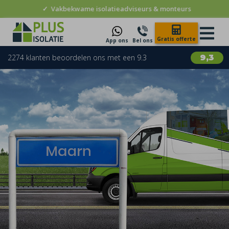
✓
Vakbekwame isolatieadviseurs & monteurs
Gratis offerte
App ons
Bel ons
2274 klanten beoordelen ons met een 9.3
9,3