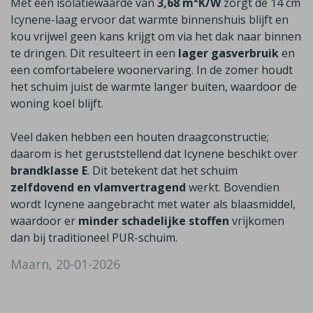
Met een isolatiewaarde van
3,68 m²K/W
zorgt de 14 cm
Icynene-laag ervoor dat warmte binnenshuis blijft en
kou vrijwel geen kans krijgt om via het dak naar binnen
te dringen. Dit resulteert in een
lager gasverbruik
en
een comfortabelere woonervaring. In de zomer houdt
het schuim juist de warmte langer buiten, waardoor de
woning koel blijft.
Veel daken hebben een houten draagconstructie;
daarom is het geruststellend dat Icynene beschikt over
brandklasse E
. Dit betekent dat het schuim
zelfdovend en vlamvertragend
werkt. Bovendien
wordt Icynene aangebracht met water als blaasmiddel,
waardoor er
minder schadelijke stoffen
vrijkomen
dan bij traditioneel PUR-schuim.
Maarn, 20-01-2026