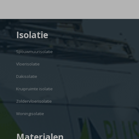
Isolatie
Spouwmuurisolatie
Vloerisolatie
Dakisolatie
Kruipruimte isolatie
Zoldervloerisolatie
Woningisolatie
Materialen