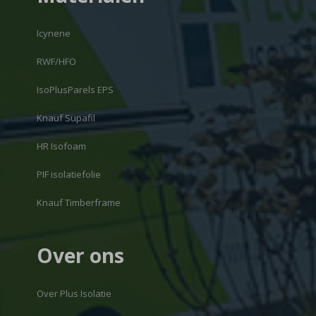
Icynene
RWF/HFO
IsoPlusParels EPS
Knauf Supafil
HR Isofoam
PIF isolatiefolie
Knauf Timberframe
Over ons
Over Plus Isolatie