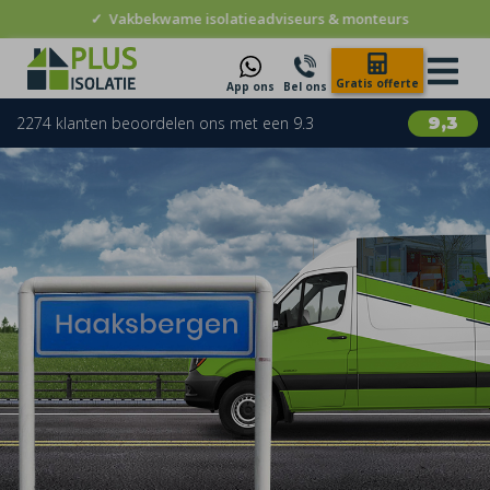
✓
Vakbekwame isolatieadviseurs & monteurs
Gratis offerte
App ons
Bel ons
2274 klanten beoordelen ons met een 9.3
9,3