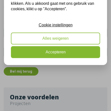
Bel mij terug
klikken. Als u akkoord gaat met ons gebruik van
Gratis, vrijblijvend advies
cookies, klikt u op "Accepteren”.
Uw naam:
Cookie instellingen
Alles weigeren
Telefoonnummer:
Accepteren
De gegevens die u hier verstrekt vallen onder ons
privacy statement
.
Bel mij terug
Onze voordelen
Projecten