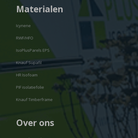
Materialen
Icynene
RWF/HFO
IsoPlusParels EPS
Knauf Supafil
HR Isofoam
PIF isolatiefolie
Knauf Timberframe
Over ons