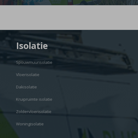
Isolatie
Spouwmuurisolatie
Vloerisolatie
Dakisolatie
Kruipruimte isolatie
Zoldervloerisolatie
Woningisolatie