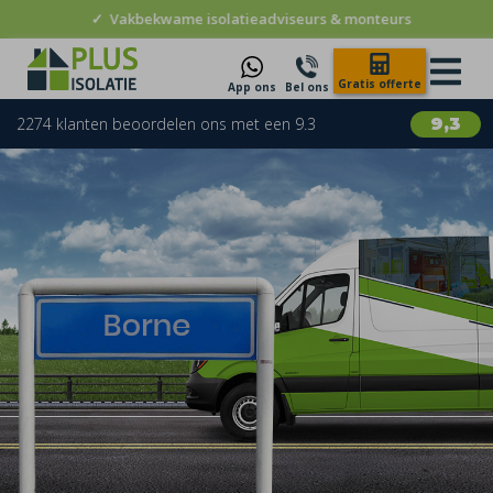
✓
Vakbekwame isolatieadviseurs & monteurs
Gratis offerte
App ons
Bel ons
2274 klanten beoordelen ons met een 9.3
9,3