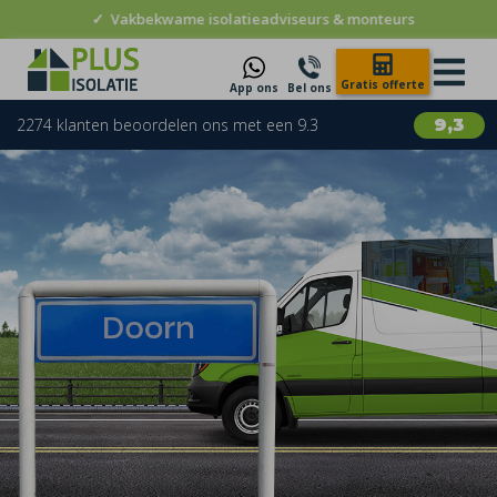
✓
Vakbekwame isolatieadviseurs & monteurs
Gratis offerte
App ons
Bel ons
2274 klanten beoordelen ons met een 9.3
9,3