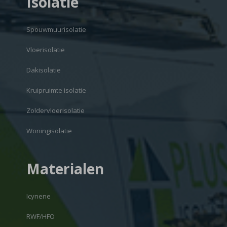
Isolatie
Spouwmuurisolatie
Vloerisolatie
Dakisolatie
Kruipruimte isolatie
Zoldervloerisolatie
Woningisolatie
Materialen
Icynene
RWF/HFO