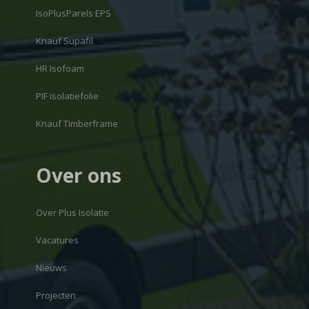
IsoPlusParels EPS
Knauf Supafil
HR Isofoam
PIF isolatiefolie
Knauf Timberframe
Over ons
Over Plus Isolatie
Vacatures
Nieuws
Projecten