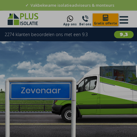
✓
Vakbekwame isolatieadviseurs & monteurs
Gratis offerte
App ons
Bel ons
2274 klanten beoordelen ons met een 9.3
9,3