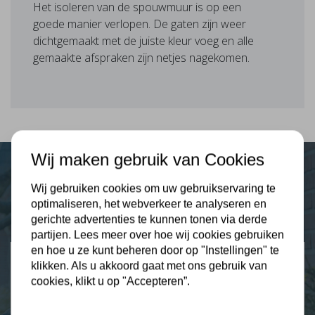
Het isoleren van de spouwmuur is op een
goede manier verlopen. De gaten zijn weer
dichtgemaakt met de juiste kleur voeg en alle
gemaakte afspraken zijn netjes nagekomen.
Wij maken gebruik van Cookies
Wij gebruiken cookies om uw gebruikservaring te
Plus Isolatie
optimaliseren, het webverkeer te analyseren en
Uw isolatie specialist
gerichte advertenties te kunnen tonen via derde
partijen. Lees meer over hoe wij cookies gebruiken
en hoe u ze kunt beheren door op "Instellingen" te
Klantbeoordelingen
klikken. Als u akkoord gaat met ons gebruik van
2274 klanten beoordelen ons met een 9.3
cookies, klikt u op "Accepteren”.
9,3