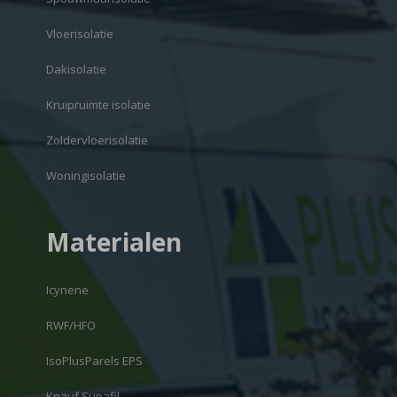
Vloerisolatie
Dakisolatie
Kruipruimte isolatie
Zoldervloerisolatie
Woningisolatie
Materialen
Icynene
RWF/HFO
IsoPlusParels EPS
Knauf Supafil