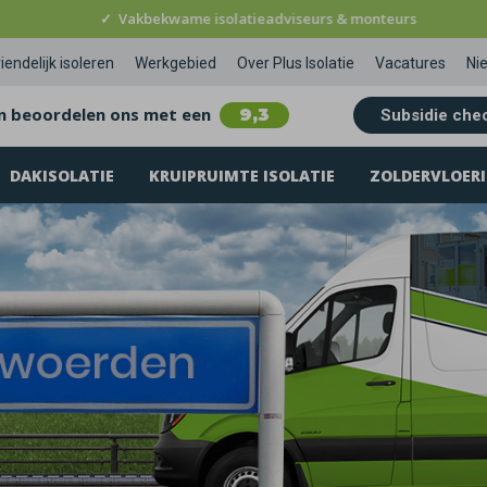
✓
Vakbekwame isolatieadviseurs & monteurs
iendelijk isoleren
Werkgebied
Over Plus Isolatie
Vacatures
Ni
n beoordelen ons met een
9,3
Subsidie che
DAKISOLATIE
KRUIPRUIMTE ISOLATIE
ZOLDERVLOERI