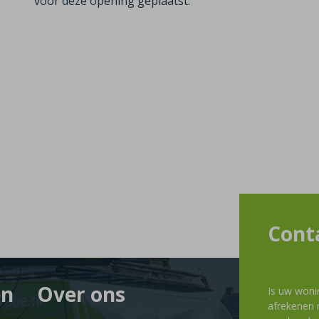
voor deze opening geplaatst.
Cont
en
Over ons
Is uw woni
afrekenen m