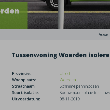
rden
Home
Tussenwoning Woerden isoler
Provincie:
Utrecht
Woonplaats:
Woerden
Straatnaam:
Schimmelpennincklaan
Soort isolatie:
Spouwmuurisolatie tussenw
Uitvoerdatum:
08-11-2019