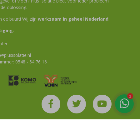
evel of vloer? Plus Isolatie biedt voor ieder probleem
de oplossing.
 in de buurt! Wij zijn
werkzaam in geheel Nederland
.
iging:
6
nter
@plusisolatie.nl
nummer:
0548 - 54 76 16