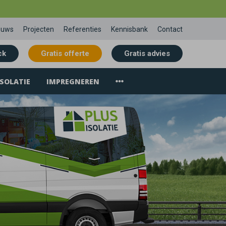
euws
Projecten
Referenties
Kennisbank
Contact
ck
Gratis offerte
Gratis advies
SOLATIE
IMPREGNEREN