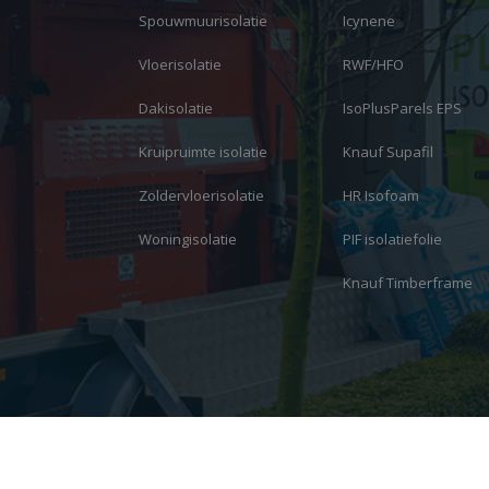
Spouwmuurisolatie
Icynene
Vloerisolatie
RWF/HFO
Dakisolatie
IsoPlusParels EPS
Kruipruimte isolatie
Knauf Supafil
Zoldervloerisolatie
HR Isofoam
Woningisolatie
PIF isolatiefolie
Knauf Timberframe