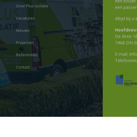
een koude g
Over Plus Isolatie
een passen
Vacatures
Altijd bij u
Hoofdvest
Nieuws
De Bree 1
Projecten
7468 DN E
E-mail:
info
Referenties
Telefoon
Contact