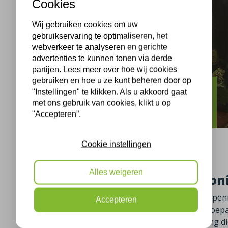
Cookies
Wij gebruiken cookies om uw
gebruikservaring te optimaliseren, het
webverkeer te analyseren en gerichte
advertenties te kunnen tonen via derde
partijen. Lees meer over hoe wij cookies
gebruiken en hoe u ze kunt beheren door op
"Instellingen" te klikken. Als u akkoord gaat
Woerden
met ons gebruik van cookies, klikt u op
Tussenwoning Woerden isoleren
"Accepteren”.
Cookie instellingen
Alles weigeren
Spouwmuurisolatie tussenwon
Deze tussenwoning in Woerden aan de Schimmelpennin
Accepteren
geïsoleerd door isolatiebedrijf Plus Isolatie. Het to
tussenwoning is een relatief goedkope investering di