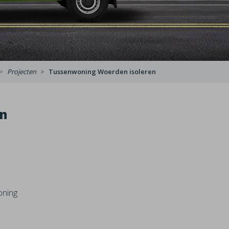
Projecten
Tussenwoning Woerden isoleren
en
oning