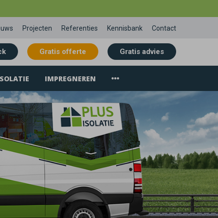
euws
Projecten
Referenties
Kennisbank
Contact
ck
Gratis offerte
Gratis advies
SOLATIE
IMPREGNEREN