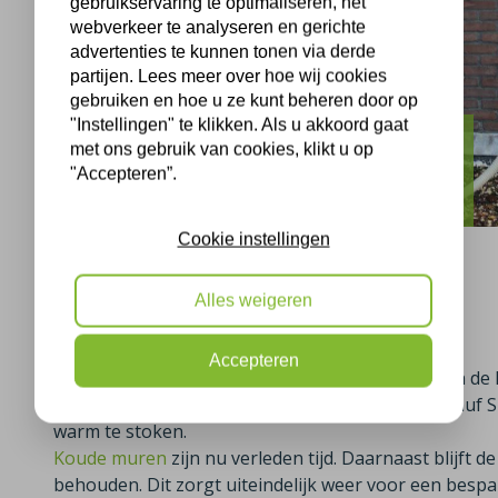
gebruikservaring te optimaliseren, het
webverkeer te analyseren en gerichte
advertenties te kunnen tonen via derde
partijen. Lees meer over hoe wij cookies
gebruiken en hoe u ze kunt beheren door op
"Instellingen" te klikken. Als u akkoord gaat
Nijmegen
met ons gebruik van cookies, klikt u op
"Accepteren”.
Muurisolatie Emmen
Cookie instellingen
Alles weigeren
Muurisolatie Nijmegen
Accepteren
Op vrijdag 08-11-2019 zijn ook de bewoner(s) aan de
muur is geïsoleerd met glaswol van het merk Knauf Su
warm te stoken.
Koude muren
zijn nu verleden tijd. Daarnaast blijft
behouden. Dit zorgt uiteindelijk weer voor een besp