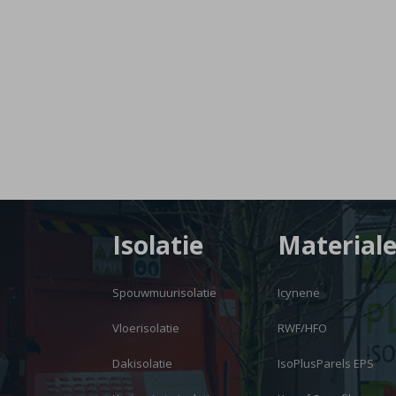
Isolatie
Material
Spouwmuurisolatie
Icynene
Vloerisolatie
RWF/HFO
Dakisolatie
IsoPlusParels EPS