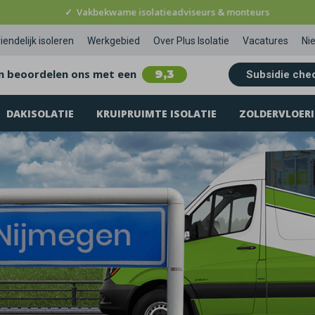
✓
Vakbekwame isolatieadviseurs & monteurs
iendelijk isoleren
Werkgebied
Over Plus Isolatie
Vacatures
Ni
n beoordelen ons met een
9,3
Subsidie che
DAKISOLATIE
KRUIPRUIMTE ISOLATIE
ZOLDERVLOERI