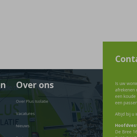
Cont
en
Over ons
Is uw woni
afrekenen m
een koude g
Over Plus Isolatie
een passen
Vacatures
Altijd bij u
Hoofdvest
Nieuws
De Bree 1