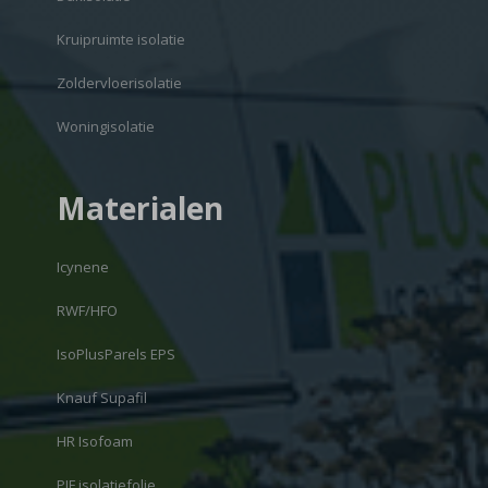
Kruipruimte isolatie
Zoldervloerisolatie
Woningisolatie
Materialen
Icynene
RWF/HFO
IsoPlusParels EPS
Knauf Supafil
HR Isofoam
PIF isolatiefolie