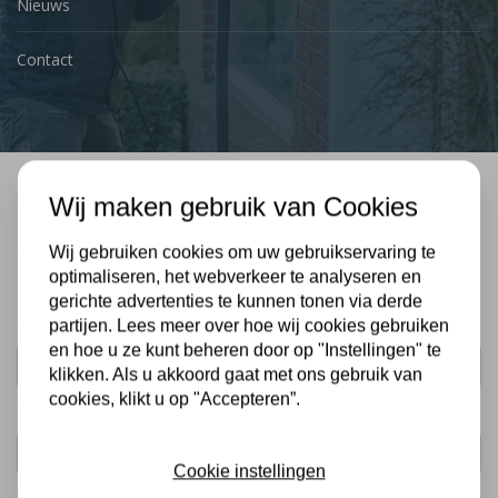
Nieuws
Contact
Wij maken gebruik van Cookies
Bel mij terug
Gratis, vrijblijvend advies
Wij gebruiken cookies om uw gebruikservaring te
optimaliseren, het webverkeer te analyseren en
gerichte advertenties te kunnen tonen via derde
Uw naam:
partijen. Lees meer over hoe wij cookies gebruiken
en hoe u ze kunt beheren door op "Instellingen" te
klikken. Als u akkoord gaat met ons gebruik van
cookies, klikt u op "Accepteren”.
Telefoonnummer:
Cookie instellingen
De gegevens die u hier verstrekt vallen onder ons
privacy statement
.