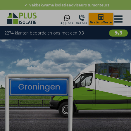
✓
Vakbekwame isolatieadviseurs & monteurs
Gratis offerte
App ons
Bel ons
2274 klanten beoordelen ons met een 9.3
9,3