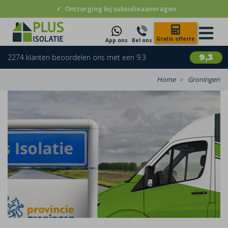
✓
Ontzorging bij subsidieaanvragen
Gratis offerte
App ons
Bel ons
2274 klanten beoordelen ons met een 9.3
9,3
Home
Groningen