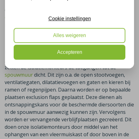
Op 01-05-2025 is deze woning in
Boerakker
, provincie
Groningen
natuurvriendelijk geïsoleerd door de
Cookie instellingen
isolatiemonteurs van isolatiebedrijf Plus Isolatie.
Eerst de woning natuur vrij
Alles weigeren
maken
Bij deze woning zijn we een tijd terug al op locatie
Accepteren
geweest om de woning natuur vrij te maken. Hierbij
zetten de isolatiemonteurs de toegangen tot de
spouwmuur
dicht. Dit zijn o.a. de open stootvoegen,
ventilatiegaten, dilatatievoegen en gaten en kieren bij
ramen of regenpijpen. Daarna worden er op bepaalde
plaatsen exclusion flaps geplaatst. Deze dienen als
ontsnappingskans voor de beschermde diersoorten die
in de spouwmuur aanwezig kunnen zijn. Vervolgens
worden er vervangende verblijfplaatsen gecreëerd. Dit
doen onze isolatiemonteurs door middel van het
ophangen van een vleermuiskast of door boven in de