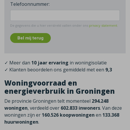
Telefoonnummer:
De gegevens die u hier verstrekt vallen onder ons
privacy statement
.
Bel mij terug
✓ Meer dan
10 jaar ervaring
in woningisolatie
✓ Klanten beoordelen ons gemiddeld met een
9,3
Woningvoorraad en
energieverbruik in Groningen
De provincie Groningen telt momenteel
294.248
woningen
, verdeeld over
602.833 inwoners
. Van deze
woningen zijn er
160.526 koopwoningen
en
133.368
huurwoningen
.