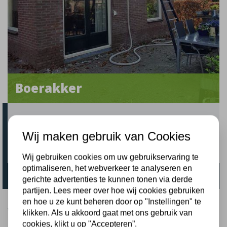
Boerakker
Provincie:
Groningen
Straatnaam:
Schilligepad
Wij maken gebruik van Cookies
Uitvoerdatum:
15-04-2025
Wij gebruiken cookies om uw gebruikservaring te
optimaliseren, het webverkeer te analyseren en
Vrijstaande woning natuurvriendelijk isoleren
gerichte advertenties te kunnen tonen via derde
partijen. Lees meer over hoe wij cookies gebruiken
en hoe u ze kunt beheren door op "Instellingen" te
Woning natuurvriendelijk
klikken. Als u akkoord gaat met ons gebruik van
isoleren in
Boerakker
cookies, klikt u op "Accepteren”.